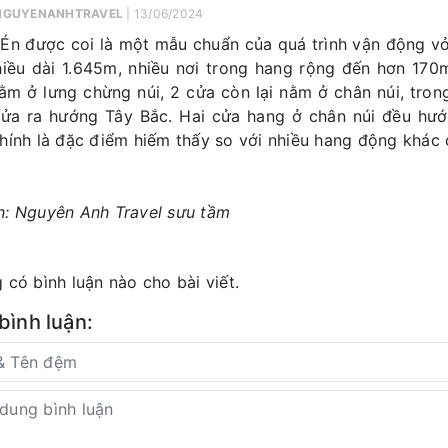
NGUYENANHTRAVEL
| 13/06/2024
Én được coi là một mẫu chuẩn của quá trình vận động vỏ 
hiều dài 1.645m, nhiều nơi trong hang rộng đến hơn 170
ằm ở lưng chừng núi, 2 cửa còn lại nằm ở chân núi, tr
ửa ra hướng Tây Bắc. Hai cửa hang ở chân núi đều hư
hính là đặc điểm hiếm thấy so với nhiều hang động khác 
: Nguyên Anh Travel sưu tầm
 có bình luận nào cho bài viết.
 bình luận: