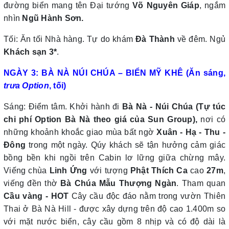
đường biển mang tên Đại tướng
Võ Nguyên Giáp
,
ngắm
nhìn
Ngũ Hành Sơn.
Tối: Ăn tối Nhà hàng. Tự do khám
Đà Thành
về đêm. Ngủ
Khách sạn 3*
.
NGÀY 3: BÀ NÀ NÚI CHÚA – BIỂN MỸ KHÊ (Ăn sáng,
trưa
Option
, tối)
Sáng: Điểm tâm. Khởi hành đi
Bà Nà - Núi Chúa (Tự túc
chi phí Option Bà Nà theo giá của Sun Group),
nơi có
những khoảnh khoắc giao mùa bất ngờ
Xuân - Hạ - Thu -
Đông
trong một ngày. Qúy khách sẽ tận hưởng cảm giác
bồng bền khi ngồi trên Cabin lơ lững giữa chừng mây.
Viếng chùa
Linh Ứng
với tượng
Phật Thích Ca
cao
27m
,
viếng đền thờ
Bà Chúa Mẫu Thượng Ngàn
. Tham quan
Cầu vàng - HOT
Cây cầu độc đáo nằm trong vườn Thiên
Thai ở Bà Nà Hill - được xây dựng trên độ cao 1.400m so
với mặt nước biển, cây cầu gồm 8 nhịp và có độ dài là