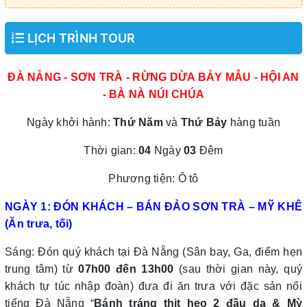
LỊCH TRÌNH TOUR
ĐÀ NẴNG - SƠN TRÀ - RỪNG DỪA BẢY MẪU - HỘI AN
- BÀ NÀ NÚI CHÚA
Ngày khởi hành:
Thứ Năm
và
Thứ Bảy
hàng tuần
Thời gian:
04
Ngày
03
Đêm
Phương tiện: Ô tô
NGÀY 1: ĐÓN KHÁCH – BÁN ĐẢO SƠN TRÀ – MỸ KHÊ
(Ăn trưa, tối)
Sáng: Đón quý khách tại Đà Nẵng (Sân bay, Ga, điểm hẹn
trung tâm) từ
07h00 đến 13h00
(sau thời gian này, quý
khách tự túc nhập đoàn) đưa đi ăn trưa với đặc sản nổi
tiếng Đà Nẵng “
Bánh tráng thịt heo 2 đầu da & Mỳ