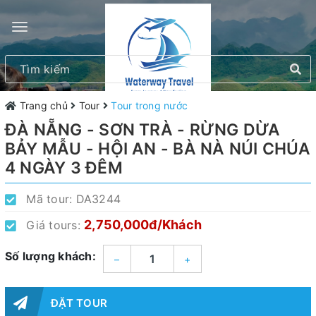
Trang chủ
Tour
Tour trong nước
ĐÀ NẴNG - SƠN TRÀ - RỪNG DỪA
BẢY MẪU - HỘI AN - BÀ NÀ NÚI CHÚA
4 NGÀY 3 ĐÊM
Mã tour:
DA3244
2,750,000đ/Khách
Giá tours:
Số lượng khách:
–
+
ĐẶT TOUR