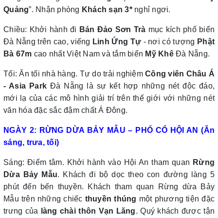
Quảng
”. Nhận phòng
Khách sạn 3*
nghỉ ngơi.
Chiều: Khởi hành đi
Bán Đảo Sơn Trà
mục kích phố biển
Đà Nẵng trên cao, viếng
Linh Ứng Tự
- nơi có tượng
Phật
Bà
67m
cao nhất Việt Nam và tắm biển
Mỹ Khê
Đà Nẵng.
Tối: Ăn tối nhà hàng. Tự do trải nghiệm
Công viên Châu Á
- Asia Park
Đà Nẵng là sự kết hợp những nét độc đáo,
mới lạ của các mô hình giải trí trên thế giới với những nét
văn hóa đặc sắc đậm chất Á Đông.
NGÀY 2: RỪNG DỪA BẢY MẪU – PHỐ CỔ HỘI AN
(Ăn
sáng,
trưa
, tối
)
Sáng: Điểm tâm. Khởi hành vào Hội An tham quan
Rừng
Dừa Bảy Mẫu
. Khách đi bộ dọc theo con đường làng 5
phút đến bến thuyền. Khách tham quan Rừng dừa Bảy
Mẫu trên những chiếc
thuyền thúng
một phương tiện đặc
trưng của
làng chài thôn Vạn Lăng
. Quý khách được tận