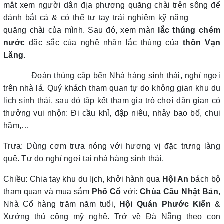
mắt xem người dân địa phương quăng chài trên sông để
đánh bắt cá & có thể tự tay trải nghiệm kỹ năng
quăng chài của mình. Sau đó, xem màn
lắc thúng chém
nước
đặc sắc của nghệ nhân lắc thúng của
thôn Vạn
Lăng.
Đoàn thúng cập bến Nhà hàng sinh thái, nghỉ ngơi
trên nhà lá. Quý khách tham quan tự do không gian khu du
lịch sinh thái, sau đó tập kết tham gia trò chơi dân gian có
thưởng vui nhộn: Đi cầu khỉ, đập niêu, nhảy bao bố, chui
hầm,…
Trưa: Dùng cơm trưa nóng với hương vị đặc trưng làng
quê. Tự do nghỉ ngơi tại nhà hàng sinh thái.
Chiều: Chia tay khu du lịch, khởi hành qua
Hội An
bách bộ
tham quan và mua sắm
Phố Cổ
với:
Chùa Cầu Nhật Bản
,
Nhà Cổ hàng trăm năm tuổi,
Hội Quán Phước Kiến
&
Xưởng thủ công mỹ nghệ. Trở về Đà Nẵng theo con