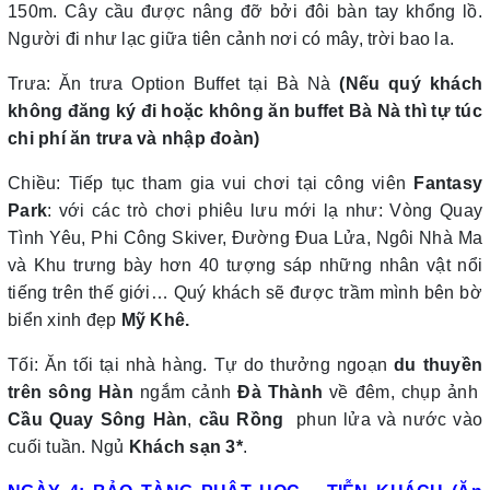
150m. Cây cầu được nâng đỡ bởi đôi bàn tay khổng lồ.
Người đi như lạc giữa tiên cảnh nơi có mây, trời bao la.
Trưa: Ăn trưa Option Buffet tại Bà Nà
(Nếu quý khách
không đăng ký đi hoặc không ăn buffet Bà Nà thì tự túc
chi phí ăn trưa và nhập đoàn)
Chiều: Tiếp tục tham gia vui chơi tại công viên
Fantasy
Park
:
với các trò chơi phiêu lưu mới lạ như: Vòng Quay
Tình Yêu, Phi Công Skiver, Đường Đua Lửa, Ngôi Nhà Ma
và Khu trưng bày hơn 40 tượng sáp những nhân vật nổi
tiếng trên thế giới… Quý khách sẽ được trầm mình bên bờ
biển xinh đẹp
Mỹ Khê.
Tối: Ăn tối tại nhà hàng. Tự do thưởng ngoạn
du thuyền
trên sông Hàn
ngắm cảnh
Đà Thành
về đêm, chụp ảnh
Cầu Quay Sông Hàn
,
cầu Rồng
phun lửa và nước vào
cuối tuần. Ngủ
Khách sạn 3*
.