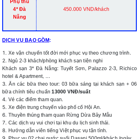
Phụ thu
4* Đà
450.000 VND/khách
Nẵng
DỊCH VỤ BAO GỒM
:
Xe vận chuyển tốt đời mới phục vụ theo chương trình.
Ngủ 2-3 khách/phòng khách sạn tiện nghi
Khách sạn 3* Đà Nẵng: Tuyết Sơn, Palazzo 2-3, Richico
hotel & Apartment, …
Ăn các bữa theo tour: 03 bữa sáng tại khách sạn + 06
bữa chính tiêu chuẩn
1
3
000 VNĐ/suất
Vé các điểm tham quan.
Xe điện trung chuyển vào phố cổ Hội An.
Thuyền thúng tham quan Rừng Dừa Bảy Mẫu
Các dịch vụ vui chơi tại khu du lịch sinh thái.
Hướng dẫn viên tiếng Việt phục vụ tận tình.
Phục vụ 02 chai nước suối Dasani 500ml/khách /ngày.