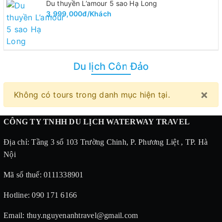
Du thuyền L’amour 5 sao Hạ Long
3,999,000đ/Khách
Du lịch Côn Đảo
Cl
×
Không có tours trong danh mục hiện tại.
CÔNG TY TNHH DU LỊCH WATERWAY TRAVEL
Địa chỉ: Tầng 3 số 103 Trường Chinh, P. Phương Liệt , TP. Hà
Nội
Mã số thuế: 0111338901
Hotline: 090 171 6166
Email: thuy.nguyenanhtravel@gmail.com