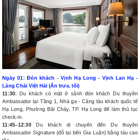
Ngày 01: Đón khách - Vịnh Hạ Long - Vịnh Lan Hạ -
Làng Chài Việt Hải (Ăn trưa, tối)
11:30:
Du khách có mặt ở sảnh đón khách Du thuyền
Ambassador tại Tầng 1, Nhà ga - Cảng tàu khách quốc tế
Hạ Long, Phường Bãi Cháy, TP. Hạ Long để làm thủ tục
check-in.
11:45–12:30
Du khách di chuyển đến Du thuyền
Ambassador Signature (đỗ tại bến Gia Luận) bằng tàu cao