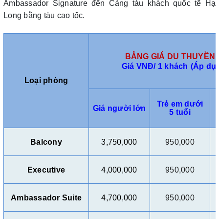
Ambassador Signature đến Cảng tàu khách quốc tế Hạ
Long bằng tàu cao tốc.
BẢNG GIÁ DU THUYỀN
Giá VNĐ/ 1 khách
(Áp dụ
Loại phòng
Trẻ em dưới
Giá người lớn
5 tuổi
Balcony
3,750,000
950,000
Executive
4,000,000
950,000
Ambassador Suite
4,700,000
950,000