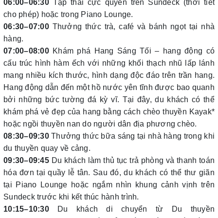
06:00–06:30
Tập thái cực quyền trên Sundeck (thời tiết
cho phép) hoặc trong Piano Lounge.
06:30–07:00
Thưởng thức trà, café và bánh ngọt tại nhà
hàng.
07:00–08:00
Khám phá Hang Sáng Tối – hang động có
cấu trúc hình hàm ếch với những khối thạch nhũ lấp lánh
mang nhiều kích thước, hình dạng độc đáo trên trần hang.
Hang động dẫn đến một hồ nước yên tĩnh được bao quanh
bởi những bức tường đá kỳ vĩ. Tại đây, du khách có thể
khám phá vẻ đẹp của hang bằng cách chèo thuyền Kayak*
hoặc ngồi thuyền nan do người dân địa phương chèo.
08:30–09:30
Thưởng thức bữa sáng tại nhà hàng trong khi
du thuyền quay về cảng.
09:30–09:45
Du khách làm thủ tục trả phòng và thanh toán
hóa đơn tại quầy lễ tân. Sau đó, du khách có thể thư giãn
tại Piano Lounge hoặc ngắm nhìn khung cảnh vịnh trên
Sundeck trước khi kết thúc hành trình.
10:15–10:30
Du khách di chuyển từ Du thuyền