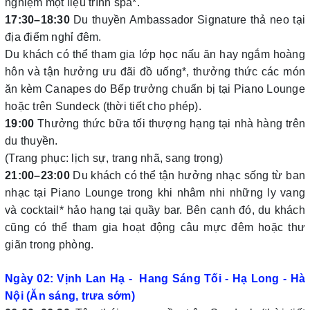
nghiệm một liệu trình spa*.
17:30–18:30
Du thuyền Ambassador Signature thả neo tại
địa điểm nghỉ đêm.
Du khách có thể tham gia lớp học nấu ăn hay ngắm hoàng
hôn và tận hưởng ưu đãi đồ uống*, thưởng thức các món
ăn kèm Canapes do Bếp trưởng chuẩn bị tại Piano Lounge
hoặc trên Sundeck (thời tiết cho phép).
19:00
Thưởng thức bữa tối thượng hạng tại nhà hàng trên
du thuyền.
(Trang phục: lịch sự, trang nhã, sang trọng)
21:00–23:00
Du khách có thể tận hưởng nhạc sống từ ban
nhạc tại Piano Lounge trong khi nhâm nhi những ly vang
và cocktail* hảo hạng tại quầy bar. Bên cạnh đó, du khách
cũng có thể tham gia hoạt động câu mực đêm hoặc thư
giãn trong phòng.
Ngày 02: Vịnh Lan Hạ - Hang Sáng Tối - Hạ Long - Hà
Nội (Ăn sáng, trưa sớm)