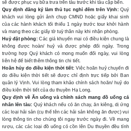
sẽ được phục vụ bữa trưa trên tàu trước khi tàu cập bến.
Quy định đăng ký làm thủ tục nghỉ đêm trên Vịnh:
Quý
khách vui lòng gửi ảnh chụp CMND hoặc giấy khai sinh
của các hành khách tối thiểu 1 ngày trước tour khởi hành
và mang theo các giấy tờ tuỳ thân này khi nhận phòng.
Huỷ đặt phòng:
Các giá khuyến mại có điều kiện chung là
không được hoàn/ huỷ và được phép đổi ngày. Trong
trường hợp Quý khách có mong muốn đổi ngày, vui lòng
liên hệ để biết thêm thông tin chi tiết.
Hoãn hủy do điều kiện thời tiết:
Việc hoãn huỷ chuyến đi
do điều kiện thời tiết sẽ được chỉ định trực tiếp bởi Ban
quản lý Vịnh. Vui lòng tham khảo chính sách hoãn/ huỷ do
điều kiện thời tiết của du thuyền Hạ Long.
Quy định về Ăn uống và chính sách mang đồ uống cá
nhân lên tàu:
Quý khách nếu có ăn chay, ăn kiêng, dị ứng
các loại hải sản (cụ thể tên các hải sản không ăn được) vui
lòng thông tin cho chúng tôi ngay trước ngày đi. Về mang
rượu, các các loại đồ uống có cồn lên Du thuyền đều tính