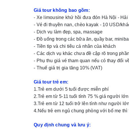
Giá tour không bao gồm:
- Xe limousine khứ hồi đưa đón Hà Nội - Hả
- Vé đi thuyền nan, chèo kayak - 10 USD/khá
- Dịch vụ làm đẹp, spa, massage
- Đồ uống trong các bữa ăn, quầy bar, miniba
- Tiền tip và chi tiêu cá nhân của khách
- Các dịch vụ khác chưa đề cập rõ trong phầ
- Phụ thu giá vé tham quan nếu có thay đổi v
- Thuế giá trị gia tăng 10% (VAT)
Giá tour trẻ em:
1.Trẻ em dưới 5 tuổi được miễn phí
2.Trẻ em từ 5-11 tuổi tính 75 % giá người l
3.Trẻ em từ 12 tuổi trở lên tính như người lớn
4.Nếu trẻ em ngủ chung phòng với bố mẹ thì t
Quy định chung và lưu ý: