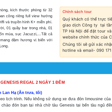
hòng, kích thước phòng từ 32
Chính sách tour
an công riêng full view hướng
Quý khách có thể trực t
ffi và truyền hình K+ miễn phí.
giao dịch Công ty tại tầ
ời, 01 quầy bar trong nhà, 01
TP Hà Nội để đặt tour và
 bốn mùa, sục Jacuzzi,…Tất cả
website chính thức của C
 mang đậm hương vị biển với
Chúng tôi sẽ gửi xác nhậ
Long.
hotline và email- 090 1
 GENESIS REGAL 2 NGÀY 1 ĐÊM
 Lan Hạ (Ăn trưa, tối)
eo lịch trình. Nếu không sử dụng xe đưa đón limousine của
sẽ chào đón bạn tại nhà chờ tàu Genesis tại bến tàu ngủ đ