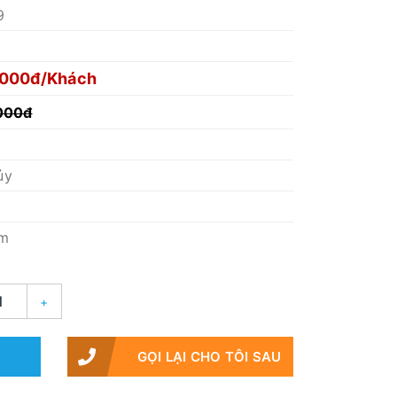
9
,000đ/Khách
000đ
ủy
êm
+
GỌI LẠI CHO TÔI SAU