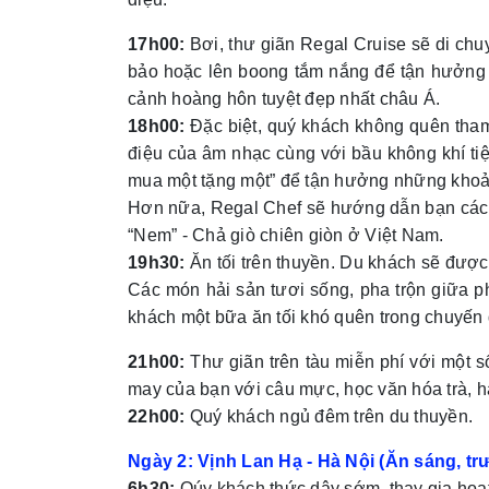
17h00:
Bơi, thư giãn Regal Cruise sẽ di chu
bảo hoặc lên boong tắm nắng để tận hưởng 
cảnh hoàng hôn tuyệt đẹp nhất châu Á.
18h00:
Đặc biệt, quý khách không quên tham 
điệu của âm nhạc cùng với bầu không khí tiệ
mua một tặng một” để tận hưởng những khoả
Hơn nữa, Regal Chef sẽ hướng dẫn bạn cách 
“Nem” - Chả giò chiên giòn ở Việt Nam.
19h30:
Ăn tối trên thuyền. Du khách sẽ được
Các món hải sản tươi sống, pha trộn giữa
khách một bữa ăn tối khó quên trong chuyến 
21h00:
Thư giãn trên tàu miễn phí với một số
may của bạn với câu mực, học văn hóa trà, h
22h00:
Quý khách ngủ đêm trên du thuyền.
Ngày 2: Vịnh Lan Hạ - Hà Nội (Ăn sáng, t
6h30:
Qúy khách thức dậy sớm, thay gia hoạt