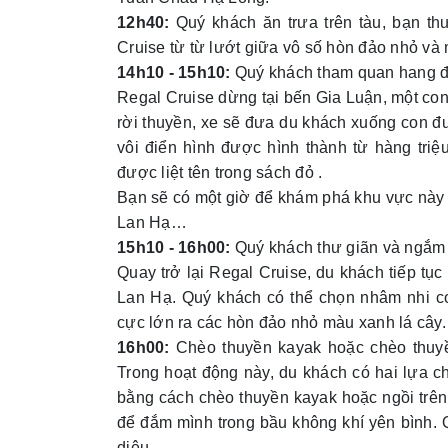
12h40:
Quý khách ăn trưa trên tàu, bạn t
Cruise từ từ lướt giữa vô số hòn đảo nhỏ và 
14h10 - 15h10:
Quý khách tham quan hang đá 
Regal Cruise dừng tại bến Gia Luận, một co
rời thuyền, xe sẽ đưa du khách xuống con đ
vôi điển hình được hình thành từ hàng triệ
được liệt tên trong sách đỏ .
Bạn sẽ có một giờ để khám phá khu vực này v
Lan Hạ…
15h10 - 16h00:
Quý khách thư giãn và ngắm
Quay trở lại Regal Cruise, du khách tiếp tụ
Lan Hạ. Quý khách có thể chọn nhâm nhi coc
cực lớn ra các hòn đảo nhỏ màu xanh lá cây.
16h00:
Chèo thuyền kayak hoặc chèo thuyề
Trong hoạt động này, du khách có hai lựa c
bằng cách chèo thuyền kayak hoặc ngồi trê
để đắm mình trong bầu không khí yên bình. 
diệu.