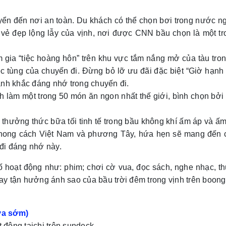
yển đến nơi an toàn. Du khách có thể chọn bơi trong nước n
vẻ đẹp lộng lẫy của vịnh, nơi được CNN bầu chọn là một tr
gia “tiệc hoàng hôn” trên khu vực tắm nắng mở của tàu tron
c tùng của chuyến đi. Đừng bỏ lỡ ưu đãi đặc biệt “Giờ hạnh
nh khắc đáng nhớ trong chuyến đi.
làm một trong 50 món ăn ngon nhất thế giới, bình chọn bởi
 thưởng thức bữa tối tinh tế trong bầu không khí ấm áp và ấ
 phong cách Việt Nam và phương Tây, hứa hẹn sẽ mang đến 
đi đáng nhớ này.
 hoạt động như: phim; chơi cờ vua, đọc sách, nghe nhạc, thử
ay tận hưởng ánh sao của bầu trời đêm trong vịnh trên boong
rưa sớm)
 động taichi trên sundeck.