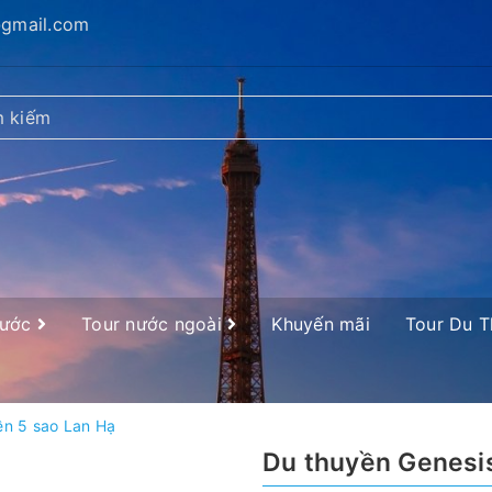
@gmail.com
nước
Tour nước ngoài
Khuyến mãi
Tour Du 
ền 5 sao Lan Hạ
Du thuyền Genesis