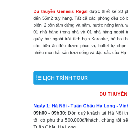
Du thuyền Genesis Regal
được thiết kế 20 p
đến 55m2 tuỳ hạng. Tất cả các phòng đều có b
biển, 2 bồn tắm đứng và nằm, nước nóng lạnh, wi
01 nhà hàng trong nhà và 01 nhà hàng ngoài tr
quầy bar ngoài trời tích hợp Karaoke, bể bơi
các bữa ăn đều được phục vụ buffet tự chọn
nhiều món hải sản tươi sống và đặc sắc của Hạ 
LỊCH TRÌNH TOUR
DU THUYỀN
Ngày 1: Hà Nội - Tuần Châu Hạ Long - Vịnh
09h00 - 09h30:
Đón quý khách tại Hà Nội th
tôi có phụ thu 500.000đ/khách, chúng tôi 
Tuần Châu Hạ Long.