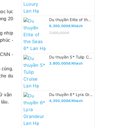
gọc lục
ong 20
Du thuyền Elite of the Seas 6* Lan Hạ
6,300,000đ/Khách
g nhịp
7,000,000đ
 phúc -
 CNN -
Du thuyền 5* Tulip Cruise Lan Hạ
3,800,000đ/Khách
m cúng.
cho du
Du thuyền 6* Lyra Grandeur Lan Hạ
 vận ​​
4,350,000đ/Khách
 tàu.