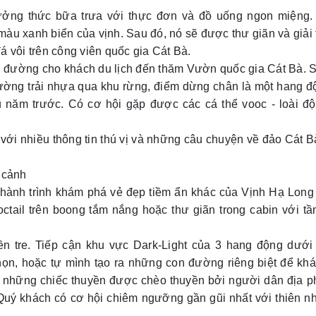
hưởng thức bữa trưa với thực đơn và đồ uống ngon miệng.
màu xanh biển của vịnh. Sau đó, nó sẽ được thư giãn và giải t
vôi trên công viên quốc gia Cát Bà.
n đường cho khách du lịch đến thăm Vườn quốc gia Cát Bà. S
ường trải nhựa qua khu rừng, điểm dừng chân là một hang đ
u năm trước. Có cơ hội gặp được các cá thể vooc - loài độ
ới nhiều thông tin thú vị và những câu chuyện về đảo Cát B
 cảnh
c hành trình khám phá vẻ đẹp tiềm ẩn khác của Vịnh Hạ Long
tail trên boong tắm nắng hoặc thư giãn trong cabin với tầ
n tre. Tiếp cận khu vực Dark-Light của 3 hang động dưới
họn, hoặc tự mình tạo ra những con đường riêng biệt để kh
n những chiếc thuyền được chèo thuyền bởi người dân địa 
Quý khách có cơ hội chiêm ngưỡng gần gũi nhất với thiên nh