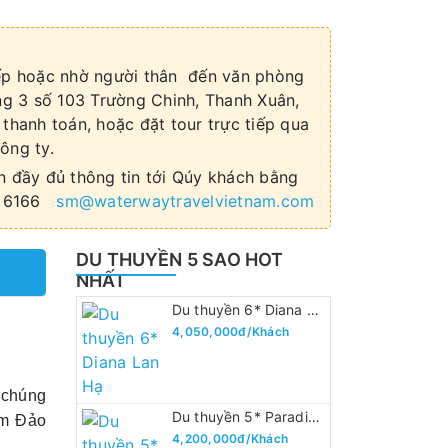
iếp hoặc nhờ người thân đến văn phòng
ng 3 số 103 Trường Chinh, Thanh Xuân,
 thanh toán, hoặc đặt tour trực tiếp qua
ông ty.
n đầy đủ thông tin tới Qúy khách bằng
71 6166
sm@waterwaytravelvietnam.com
DU THUYỀN 5 SAO HOT
NHẤT
Du thuyền 6* Diana Lan Hạ
4,050,000đ/Khách
 chúng
Du thuyền 5* Paradise Legacy Hạ Long
êm Đảo
4,200,000đ/Khách