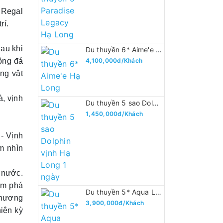
 Regal
rí.
au khi
Du thuyền 6* Aime'e Hạ Long
ộng đá
4,100,000đ/Khách
ng vật
à, vịnh
Du thuyền 5 sao Dolphin vịnh Hạ Long 1 ngày
1,450,000đ/Khách
 - Vịnh
m nhìn
 nước.
ám phá
Du thuyền 5* Aqua Luxury Lan Hạ
phương
3,900,000đ/Khách
iên kỳ