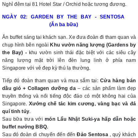
Nghỉ đêm tại 81 Hotel Star / Orchid hoặc tương đương.
NGÀY 02: GARDEN BY THE BAY - SENTOSA
(Ăn ba bữa)
Ăn buffet sáng tại khách sạn. Xe đưa đoàn đi tham quan và
chụp hình bên ngoài
Khu vườn năng lượng (Gardens by
the Bay) -
khu vườn sinh thái đặc biệt với các siêu cây
năng lượng mặt trời lên đèn lung linh ở phía nam
Singapore với vẻ đẹp kỳ thú lạ thường.
Tiếp đó đoàn tham quan và mua sắm tại:
Cửa hàng bán
dầu gió + Collagen dưỡng da
– các sản phẩm làm đẹp
truyền thống và nổi tiếng độc đáo có một không hai của
Singapore.
Xưởng chế tác kim cương, vàng bạc và đá
quí tinh túy
.
Sau bữa trưa với
món Lẩu Nhật Suki-ya hấp dẫn hoặc
buffet nướng BBQ.
Sau đó đoàn di chuyển đến đến
Đảo Sentosa
, quý khách