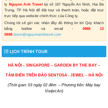
ty
Nguyen Anh Travel
tại số 167 Nguyễn An Ninh, Hai Bà
Trưng, TP Hà Nội để đặt tour và thanh toán, hoặc đặt tour
trực tiếp qua website chính thức của Công ty.
Chúng tôi sẽ gửi xác nhận đầy đủ thông tin tới Qúy khách
bằng hotline và email -
0968 13
0968
dosm@nguyenanhtravel.com
LỊCH TRÌNH TOUR
HÀ NỘI – SINGAPORE – GARDEN BY THE BAY –
TẮM BIỂN TRÊN ĐẢO SENTOSA - JEWEL – HÀ NỘI
(
Thời gian:
0
3
ngày 0
2
đêm
– Phương tiện: Máy bay
Vietjet Air
)