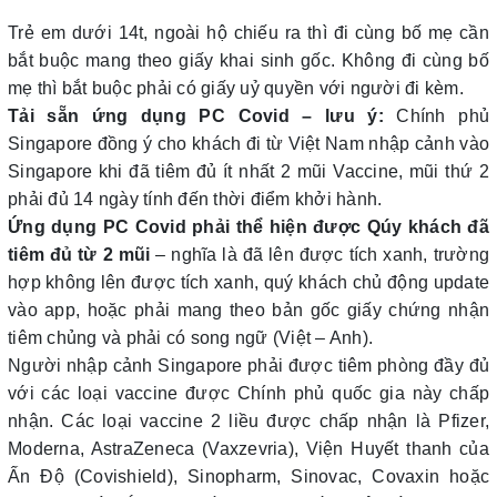
Trẻ em dưới 14t, ngoài hộ chiếu ra thì đi cùng bố mẹ cần
bắt buộc mang theo giấy khai sinh gốc. Không đi cùng bố
mẹ thì bắt buộc phải có giấy uỷ quyền với người đi kèm.
Tải sẵn ứng dụng PC Covid – lưu ý:
Chính phủ
Singapore đồng ý cho khách đi từ Việt Nam nhập cảnh vào
Singapore khi đã tiêm đủ ít nhất 2 mũi Vaccine, mũi thứ 2
phải đủ 14 ngày tính đến thời điểm khởi hành.
Ứng dụng PC Covid phải thể hiện được Qúy khách đã
tiêm đủ từ 2 mũi
– nghĩa là đã lên được tích xanh, trường
hợp không lên được tích xanh, quý khách chủ động update
vào app, hoặc phải mang theo bản gốc giấy chứng nhận
tiêm chủng và phải có song ngữ (Việt – Anh).
Người nhập cảnh Singapore phải được tiêm phòng đầy đủ
với các loại vaccine được Chính phủ quốc gia này chấp
nhận. Các loại vaccine 2 liều được chấp nhận là Pfizer,
Moderna, AstraZeneca (Vaxzevria), Viện Huyết thanh của
Ấn Độ (Covishield), Sinopharm, Sinovac, Covaxin hoặc