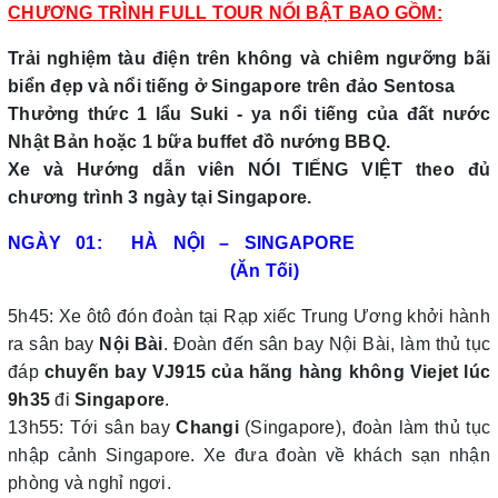
CHƯƠNG TRÌNH FULL TOUR NỔI BẬT BAO GỒM:
Trải nghiệm tàu điện trên không và chiêm ngưỡng bãi
biển đẹp và nổi tiếng ở Singapore trên đảo Sentosa
Thưởng thức 1 lẩu Suki - ya nổi tiếng của đất nước
Nhật Bản hoặc 1 bữa buffet đồ nướng BBQ.
Xe và Hướng dẫn viên NÓI TIẾNG VIỆT theo đủ
chương trình 3 ngày tại Singapore.
NGÀY 01: HÀ NỘI – SINGAPORE
(Ăn Tối)
5h45: Xe ôtô đón đoàn tại Rạp xiếc Trung Ương khởi hành
ra sân bay
Nội Bài
. Đoàn đến sân bay Nội Bài, làm thủ tục
đáp
chuyến bay VJ915 của hãng hàng không Viejet lúc
9h35
đi
Singapore
.
13h55: Tới sân bay
Changi
(Singapore), đoàn làm thủ tục
nhập cảnh Singapore. Xe đưa đoàn về khách sạn nhận
phòng và nghỉ ngơi.