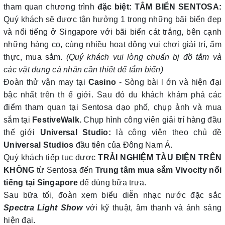
tham quan chương trình
đặc biệt:
TẮM BIỂN SENTOSA
:
Quý khách sẽ được tận hưởng 1 trong những bãi biển đẹp
và nổi tiếng ở Singapore với bãi biển cát trắng, bên cạnh
những hàng cọ, cùng nhiều hoạt động vui chơi giải trí, ẩm
thực, mua sắm.
(Quý khách vui lòng chuẩn bị đồ tắm và
các vật dụng cá nhân cần thiết để tắm biển)
Đoàn thử vận may tại
Casino
- Sòng bài l ớn và hiện đại
bậc nhất trên th ế giới. Sau đó du khách khám phá các
điểm tham quan tại Sentosa dạo phố, chụp ảnh và mua
sắm tại
FestiveWalk.
Chụp hình công viên giải trí hàng đầu
thế giới
Universal Studio:
là công viên theo chủ đề
Universal Studios
đầu tiên của Đông Nam Á.
Quý khách tiếp tục được
TRẢI NGHIỆM TÀU ĐIỆN TRÊN
KHÔNG
từ Sentosa đến
Trung tâm mua sắm Vivocity nổi
tiếng tại Singapore
để dùng bữa trưa.
Sau bữa tối, đoàn xem biểu diễn nhạc nước đặc sắc
Spectra Light Show
với kỹ thuật, âm thanh và ánh sáng
hiện đại.