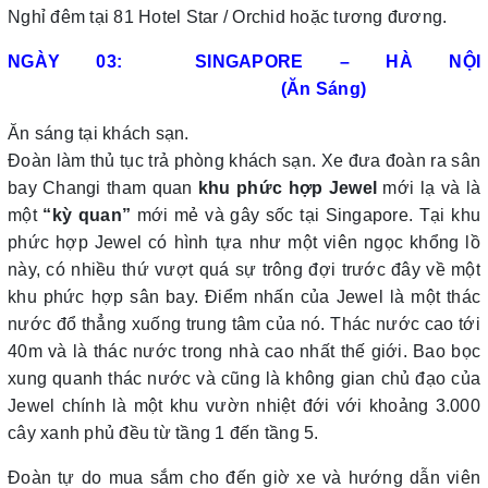
Nghỉ đêm tại 81 Hotel Star / Orchid hoặc tương đương.
NGÀY 03: SINGAPORE – HÀ NỘI
(Ăn Sáng)
Ăn sáng tại khách sạn.
Đoàn làm thủ tục trả phòng khách sạn. Xe đưa đoàn ra sân
bay Changi tham quan
khu phức hợp Jewel
mới lạ và là
một
“kỳ quan”
mới mẻ và gây sốc tại Singapore. Tại khu
phức hợp Jewel có hình tựa như một viên ngọc khổng lồ
này, có nhiều thứ vượt quá sự trông đợi trước đây về một
khu phức hợp sân bay. Điểm nhấn của Jewel là một thác
nước đổ thẳng xuống trung tâm của nó. Thác nước cao tới
40m và là thác nước trong nhà cao nhất thế giới. Bao bọc
xung quanh thác nước và cũng là không gian chủ đạo của
Jewel chính là một khu vườn nhiệt đới với khoảng 3.000
cây xanh phủ đều từ tầng 1 đến tầng 5.
Đoàn tự do mua sắm cho đến giờ xe và hướng dẫn viên