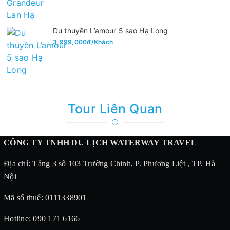
Du thuyền L’amour 5 sao Hạ Long
3,999,000đ/Khách
Tour Liên Quan
CÔNG TY TNHH DU LỊCH WATERWAY TRAVEL
Địa chỉ: Tầng 3 số 103 Trường Chinh, P. Phương Liệt , TP. Hà
Nội
Mã số thuế: 0111338901
Hotline: 090 171 6166