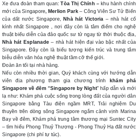
Xe đưa đoàn tham quan:
Tòa Thị Chính –
khu hành chính
mới của Singapore
, Merlion Park
– Công Viên Sư Tử Biển
của dất nước Singapore,
Nhà hát Victoria
– nhà hát cổ
kính nhất Singapore , nơi đây còn là tâm điểm cho nghệ
thuật biểu diễn của đảo quốc sư tử ngay từ thời thuộc địa,
Nhà hát Esplanade
– nhà hát hiện đại vào bậc nhất của
Singapore. Đây còn là biểu tượng kiến trúc và trung tâm
biễu diễn văn hóa nghệ thuật tầm cỡ thế giới.
Đoàn ăn tối tại nhà hàng.
Nếu còn nhiều thời gian, Quý khách cùng với hướng dẫn
viên địa phương tham gia chương trình
khám phá
Singapore về đêm “Singapore by Night
” hấp dẫn và mới
lạ như: Khám phá cuộc sống trong lòng đất của người dân
Singapore bằng Tàu điện ngầm MRT, Trải nghiệm Du
thuyền trên dòng sông Singapore ngắm cảnh vịnh Marina
Bay về đêm, Khám phá trung tâm thương mại Suntec City
– tìm hiểu Phong Thuỷ Thượng - Phong Thuỷ Hạ đất nước
Singapore (chi phí tự túc).