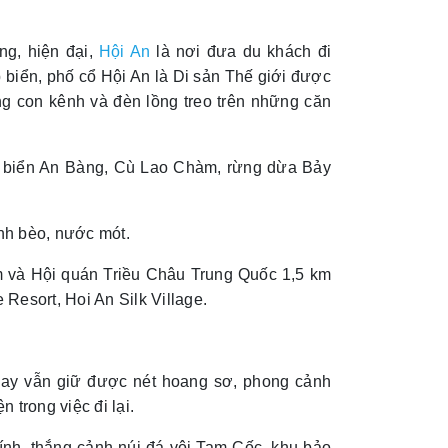
ng, hiện đại,
Hội An
là nơi đưa du khách đi
 biển, phố cổ Hội An là Di sản Thế giới được
 con kênh và đèn lồng treo trên những căn
i biển An Bàng, Cù Lao Chàm, rừng dừa Bảy
nh bèo, nước mót.
m và Hội quán Triều Châu Trung Quốc 1,5 km
Resort, Hoi An Silk Village.
ay vẫn giữ được nét hoang sơ, phong cảnh
 trong việc đi lại.
ính, thắng cảnh núi đá vôi Tam Cốc, khu bảo