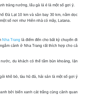
nh tráng nướng, lẩu gà lá é là một số gợi ý.
phố Đà Lạt 10 km và sân bay 30 km, nằm dọc
 một số nơi như Hiên nhà có mây, Latana.
ến
Nha Trang
là điểm đến cho bất kỳ chuyến đi
à ngắm cảnh ở Nha Trang rất thích hợp cho cả
i nước, du khách có thể tắm bùn khoáng, lặn
gỏi khô bò, tàu hũ đá, hải sản là một số gợi ý
nh bởi biển xanh cát trắng cùng cảnh quan