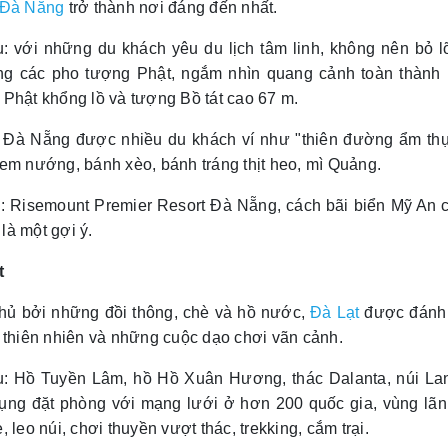
Đà Nẵng
trở thành nơi đáng đến nhất.
u: với những du khách yêu du lịch tâm linh, không nên bỏ 
g các pho tượng Phật, ngắm nhìn quang cảnh toàn thành 
Phật khổng lồ và tượng Bồ tát cao 67 m.
: Đà Nẵng được nhiều du khách ví như "thiên đường ẩm th
em nướng, bánh xèo, bánh tráng thịt heo, mì Quảng.
: Risemount Premier Resort Đà Nẵng, cách bãi biển Mỹ An c
là một gợi ý.
t
hủ bởi những đồi thông, chè và hồ nước,
Đà Lạt
được đánh 
 thiên nhiên và những cuộc dạo chơi vãn cảnh.
u: Hồ Tuyền Lâm, hồ Hồ Xuân Hương, thác Dalanta, núi La
ụng đặt phòng với mạng lưới ở hơn 200 quốc gia, vùng lãnh 
, leo núi, chơi thuyền vượt thác, trekking, cắm trại.