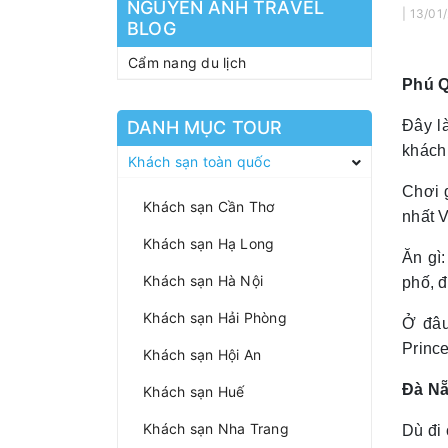
NGUYEN ANH TRAVEL
| 13/01
BLOG
Cẩm nang du lịch
Phú 
DANH MỤC TOUR
Đây l
khách 
Khách sạn toàn quốc
Chơi 
Khách sạn Cần Thơ
nhất 
Khách sạn Hạ Long
Ăn gì
Khách sạn Hà Nội
phố, 
Khách sạn Hải Phòng
Ở đâu
Princ
Khách sạn Hội An
Đà N
Khách sạn Huế
Khách sạn Nha Trang
Dù đi