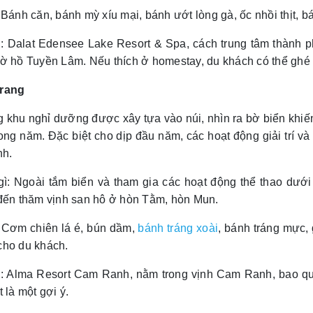
 Bánh căn, bánh mỳ xíu mại, bánh ướt lòng gà, ốc nhồi thịt, bá
: Dalat Edensee Lake Resort & Spa, cách trung tâm thành 
bờ hồ Tuyền Lâm. Nếu thích ở homestay, du khách có thể ghé
rang
 khu nghỉ dưỡng được xây tựa vào núi, nhìn ra bờ biển khi
ong năm. Đặc biệt cho dịp đầu năm, các hoạt động giải trí v
nh.
gì: Ngoài tắm biển và tham gia các hoạt động thể thao dướ
 đến thăm vịnh san hô ở hòn Tằm, hòn Mun.
: Cơm chiên lá é, bún dầm,
bánh tráng xoài
, bánh tráng mực, 
cho du khách.
: Alma Resort Cam Ranh, nằm trong vịnh Cam Ranh, bao qua
t là một gợi ý.