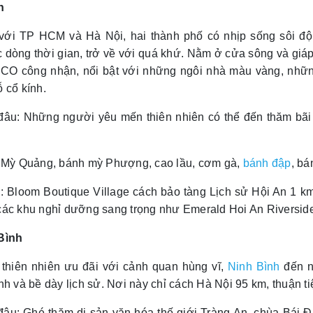
n
với TP HCM và Hà Nội, hai thành phố có nhịp sống sôi độ
dòng thời gian, trở về với quá khứ. Nằm ở cửa sông và giáp
O công nhận, nổi bật với những ngôi nhà màu vàng, những
 cổ kính.
đâu: Những người yêu mến thiên nhiên có thể đến thăm bã
: Mỳ Quảng, bánh mỳ Phượng, cao lầu, cơm gà,
bánh đập
, bá
: Bloom Boutique Village cách bảo tàng Lịch sử Hội An 1 k
ác khu nghỉ dưỡng sang trọng như Emerald Hoi An Riverside 
Bình
thiên nhiên ưu đãi với cảnh quan hùng vĩ,
Ninh Bình
đến n
nh và bề dày lịch sử. Nơi này chỉ cách Hà Nội 95 km, thuận tiện
đâu: Ghé thăm di sản văn hóa thế giới Tràng An, chùa Bái Đ