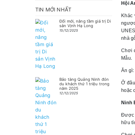
Hội A
TIN MỚI NHẤT
Khác 
Đổi mới, nâng tầm giá trị Di
ngược 
sản Vịnh Hạ Long
UNESC
15/12/2025
nhà gỗ
Chơi 
Mẫu.
Ăn gì
Bảo tàng Quảng Ninh đón
Ở đâu
du khách thứ 1 triệu trong
năm 2025
hoặc c
12/12/2025
Ninh 
Được 
hữu tì
Chơi 