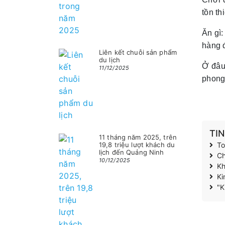
tồn th
Ăn gì
hàng 
Liên kết chuỗi sản phẩm
du lịch
Ở đâu
11/12/2025
phong 
TI
11 tháng năm 2025, trên
19,8 triệu lượt khách du
To
lịch đến Quảng Ninh
Ch
10/12/2025
Kh
Ki
"K