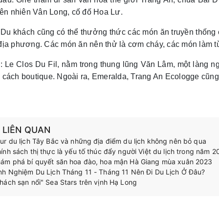
iên nhiên Vân Long, cố đố Hoa Lư.
: Du khách cũng có thể thưởng thức các món ăn truyền thống 
địa phương. Các món ăn nên thử là cơm cháy, các món làm t
: Le Clos Du Fil, nằm trong thung lũng Văn Lâm, một làng 
cách boutique. Ngoài ra, Emeralda, Trang An Ecologge cũng 
N LIÊN QUAN
ur du lịch Tây Bắc và những địa điểm du lịch không nên bỏ qua
ính sách thị thực là yếu tố thúc đẩy người Việt du lịch trong năm 
ám phá bí quyết săn hoa đào, hoa mận Hà Giang mùa xuân 2023
nh Nghiệm Du Lịch Tháng 11 - Tháng 11 Nên Đi Du Lịch Ở Đâu?
hách sạn nổi" Sea Stars trên vịnh Hạ Long