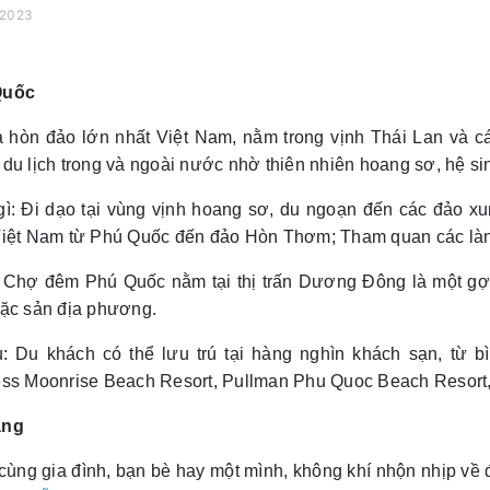
/2023
Quốc
à hòn đảo lớn nhất Việt Nam, nằm trong vịnh Thái Lan và
du lịch trong và ngoài nước nhờ thiên nhiên hoang sơ, hệ sin
gì: Đi dạo tại vùng vịnh hoang sơ, du ngoạn đến các đảo xu
Việt Nam từ Phú Quốc đến đảo Hòn Thơm; Tham quan các làng
: Chợ đêm Phú Quốc nằm tại thị trấn Dương Đông là một gợ
đặc sản địa phương.
: Du khách có thể lưu trú tại hàng nghìn khách sạn, từ b
ess Moonrise Beach Resort, Pullman Phu Quoc Beach Resort,
ẵng
 cùng gia đình, bạn bè hay một mình, không khí nhộn nhịp về