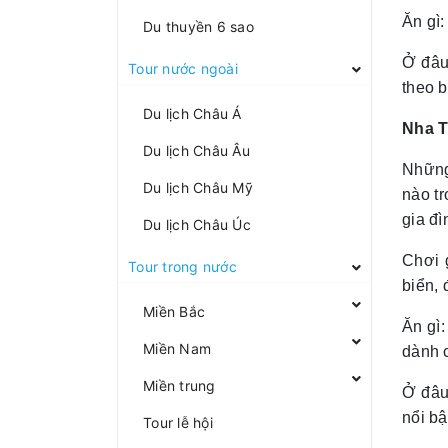
Ăn gì:
Du thuyền 6 sao
Ở đâu
Tour nước ngoài
theo 
Du lịch Châu Á
Nha T
Du lịch Châu Âu
Những
Du lịch Châu Mỹ
nào tr
gia đì
Du lịch Châu Úc
Chơi 
Tour trong nước
biển,
Miền Bắc
Ăn gì
Miền Nam
dành 
Miền trung
Ở đâu
nổi bậ
Tour lễ hội