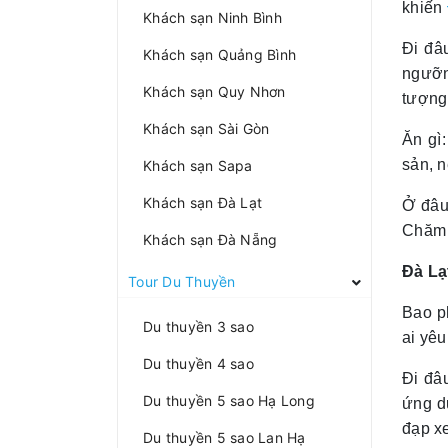
khiến
Khách sạn Ninh Bình
Đi đâ
Khách sạn Quảng Bình
ngưỡn
Khách sạn Quy Nhơn
tượng 
Khách sạn Sài Gòn
Ăn gì
sản, n
Khách sạn Sapa
Khách sạn Đà Lạt
Ở đâu
Chăm 
Khách sạn Đà Nẵng
Đà Lạ
Tour Du Thuyền
Bao p
Du thuyền 3 sao
ai yêu
Du thuyền 4 sao
Đi đâ
Du thuyền 5 sao Hạ Long
ứng d
đạp xe
Du thuyền 5 sao Lan Hạ