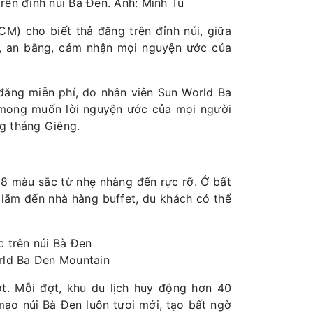
rên đỉnh núi Bà Đen. Ảnh: Minh Tú
CM) cho biết thả đăng trên đỉnh núi, giữa
ái, an bằng, cảm nhận mọi nguyện ước của
 đăng miễn phí, do nhân viên Sun World Ba
 mong muốn lời nguyện ước của mọi người
ng tháng Giêng.
i 8 màu sắc từ nhẹ nhàng đến rực rỡ. Ở bất
 lãm đến nhà hàng buffet, du khách có thể
orld Ba Den Mountain
t. Mỗi đợt, khu du lịch huy động hơn 40
mạo núi Bà Đen luôn tươi mới, tạo bất ngờ