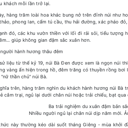
 khách mỗi lần trở lại.
ày, hàng trăm loài hoa khác bung nở trên đỉnh núi như ho
thảo, phong lan, cẩm tú cầu, thu hải đường, xác pháo đỏ, 
ạnh đó, các khu vườn thiền với lối đi rải sỏi, tiểu tượng
êm... giúp không gian đậm sắc xuân hơn.
người hành hương thâu đêm
sử liệu từ thế kỷ 19, núi Bà Đen được xem là ngọn núi th
ng vàng ẩn hiện trong hồ, đêm trăng có thuyền rồng bơi
 "nữ thần chủ" núi Bà.
nghĩa trên, hàng trăm nghìn du khách hành hương núi Bà t
rẻ cắm trại, ngủ lại dưới chân núi hoặc trải chiếu, bạt q
Nhiều người ngủ lại chân núi dịp năm mới. Ả
thức này thường kéo dài suốt tháng Giêng - mùa khởi 