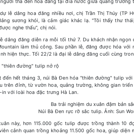
người thả đèn hoa đăng tại đĩa nước giữa quảng trường t
dự lễ dâng hoa đăng nhiều nơi, chị Trần Thị Thúy (TP H
lảng sương khói, là cảm giác khác lạ. "Tôi thấy thư th
được nghe thấu", chị nói.
lễ dâng đăng diễn ra mỗi tối thứ 7. Du khách nhận ngọn
ountain làm thủ công. Sau phần lễ, đăng được hóa với
ành hiện thực. Tối 22/2 là đại lễ dâng đăng cuối cùng tro
"thiên đường" tulip nở rộ
t đến hết tháng 3, núi Bà Đen hóa "thiên đường" tulip vớ
u trên đỉnh, từ vườn hoa, quảng trường, không gian triển
-in với loài hoa đặc trưng Hà Lan.
Núi Bà Đen rực rỡ sắc tulip. Ảnh: Sun W
uân này, hơn 115.000 gốc tulip được trồng thành 10 đợ
viên cảnh quan trồng khoảng 11.500 gốc hoa, giúp diện 