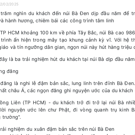
22/02/2025
trăm nghìn du khách đến núi Bà Đen dịp đầu năm để tr
 và hành hương, chiêm bái các công trình tâm linh
TP HCM khoảng 100 km về phía Tây Bắc, núi Bà cao 986
trình ẩn hiện trong mây tạo khung cảnh kỳ vĩ. Với hệ 
giáo và tín ngưỡng dân gian, ngọn núi này hút hàng triệ
đây là ba trải nghiệm hút du khách tại núi Bà dịp đầu năm
ng đăng
đăng là nghi lễ đậm bản sắc, lung linh trên đỉnh Bà Đe
hất châu Á, các ngọn đăng ghi nguyện ước của du khách 
ồng Liên (TP HCM) - du khách trở đi trở lại núi Bà nhi
lời nguyện ước lên chư Phật, đi vòng quanh trụ kinh B
 trường".