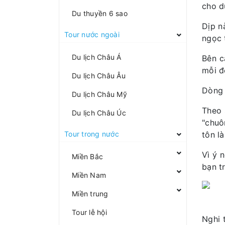
cho du
Du thuyền 6 sao
Dịp n
Tour nước ngoài
ngọc 
Du lịch Châu Á
Bên c
mỗi đ
Du lịch Châu Âu
Dòng 
Du lịch Châu Mỹ
Theo 
Du lịch Châu Úc
"chuô
Tour trong nước
tôn là
Vì ý 
Miền Bắc
bạn t
Miền Nam
Miền trung
Tour lễ hội
Nghi 