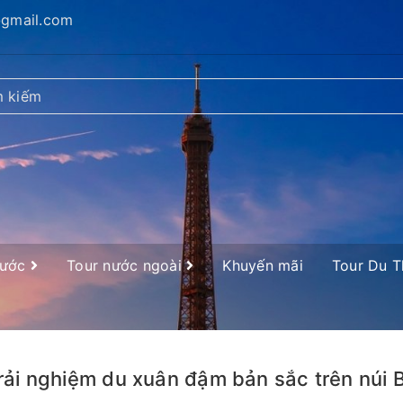
@gmail.com
nước
Tour nước ngoài
Khuyến mãi
Tour Du 
rải nghiệm du xuân đậm bản sắc trên núi 