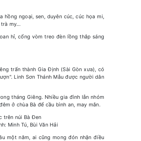
a hồng ngoại, sen, duyên cúc, cúc họa mi,
trà my...
 hoan hỉ, cổng vòm treo đèn lồng thắp sáng
iêng trấn thành Gia Định (Sài Gòn xưa), có
 lượn". Linh Sơn Thánh Mẫu được người dân
rong tháng Giêng. Nhiều gia đình lẫn nhóm
ua đêm ở chùa Bà để cầu bình an, may mắn.
nh: Minh Tú, Bùi Văn Hải
đầu một năm, ai cũng mong đón nhận điều