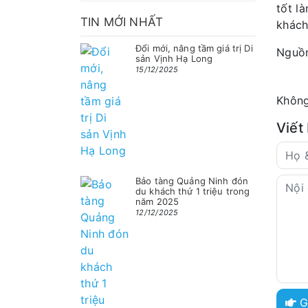
tốt l
TIN MỚI NHẤT
khách
Đổi mới, nâng tầm giá trị Di
Nguồn
sản Vịnh Hạ Long
15/12/2025
Không
Viết
Bảo tàng Quảng Ninh đón
du khách thứ 1 triệu trong
năm 2025
12/12/2025
G