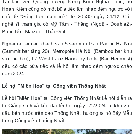
Tại khu vực Quảng trường Đông Kinh Nghĩa Thục, hồ
Hoàn Kiếm cũng có một bữa tiệc âm nhạc đếm ngược với
chủ đề "Sống trọn đam mê", từ 20h30 ngày 31/12. Các
nghệ sĩ tham gia có Mỹ Tâm - Thắng (Ngọt) - Double2t-
Phúc Bồ - Marzuz - Thái Đinh.
Ngoài ra, tại các khách sạn 5 sao như Pan Pacific Hà Nội
(Summit bar tầng 20), Metropole Hà Nội (Bamboo bar khu
vực bể bơi), L7 West Lake Hanoi by Lotte (Bar Hedonist)
đều có các bữa tiệc và lễ hội âm nhạc đếm ngược chào
năm 2024.
Lễ hội "Miền Hoa" tại Công viên Thống Nhất
Lễ hội "Miền Hoa" tại Công viên Thống Nhất Lễ hội diễn ra
từ Giáng sinh và kéo dài tới hết ngày 1/1/2024 tại khu vực
đầu bến nước trên đảo Thống Nhất, hướng ra hồ Bảy Mẫu
trong Công viên Thống Nhất.