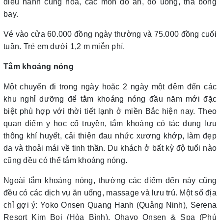
diễu hành cùng hoa, các món đồ ăn, đồ uống, thả bóng
bay.
Vé vào cửa 60.000 đồng ngày thường và 75.000 đồng cuối
tuần. Trẻ em dưới 1,2 m miễn phí.
Tắm khoáng nóng
Một chuyến đi trong ngày hoặc 2 ngày một đêm đến các
khu nghỉ dưỡng để tắm khoáng nóng đầu năm mới đặc
biệt phù hợp với thời tiết lạnh ở miền Bắc hiện nay. Theo
quan điểm y học cổ truyền, tắm khoáng có tác dụng lưu
thông khí huyết, cải thiện đau nhức xương khớp, làm đẹp
da và thoải mái về tinh thần. Du khách ở bất kỳ độ tuổi nào
cũng đều có thể tắm khoáng nóng.
Ngoài tắm khoáng nóng, thường các điểm đến này cũng
đều có các dịch vụ ăn uống, massage và lưu trú. Một số địa
chỉ gợi ý: Yoko Onsen Quang Hanh (Quảng Ninh), Serena
Resort Kim Boi (Hòa Bình), Ohayo Onsen & Spa (Phú