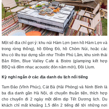
Một số địa chỉ gợi ý: khu núi Hàm Lợn (ven hồ Hàm Lợn và
trong rừng thông), hồ Đồng Đò, hồ Chòm Núi, hoặc các
khu có lều trại dựng sẵn như Thiên Phú Lâm, khu sinh thái
Bản Rõm, Blue Valley Cafe & Bistro (glamping kết hợp
BBQ và đêm nhạc acoustic đón năm mới), Đồi Llum.
Kỳ nghỉ ngắn ở các địa danh du lịch nổi tiếng
Tam Đảo (Vĩnh Phúc), Cát Bà (Hải Phòng) và Ninh Bình là
ba địa danh gần Hà Nội, di chuyển thuận tiện, thích hợp
cho chuyến đi 2 ngày một đêm dịp Tết Dương lịch. Du
khách chỉ mất khoảng 1,5 đến 2 tiếng để tới những nơi