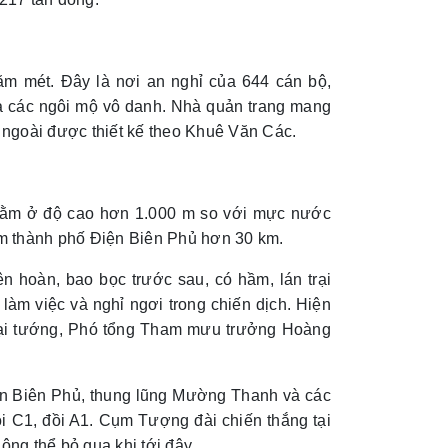
ăm mét. Đây là nơi an nghỉ của 644 cán bộ,
 là các ngôi mộ vô danh. Nhà quản trang mang
n ngoài được thiết kế theo Khuê Văn Các.
 nằm ở độ cao hơn 1.000 m so với mực nước
tâm thành phố Điện Biên Phủ hơn 30 km.
n hoàn, bao bọc trước sau, có hầm, lán trại
àm việc và nghỉ ngơi trong chiến dịch. Hiện
a Đại tướng, Phó tổng Tham mưu trưởng Hoàng
iện Biên Phủ, thung lũng Mường Thanh và các
i C1, đồi A1. Cụm Tượng đài chiến thắng tại
ng thể bỏ qua khi tới đây.