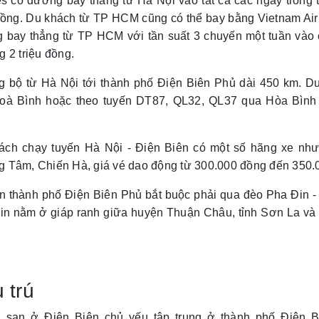
es có đường bay thẳng từ Hà Nội vào tất cả các ngày trong 
đồng. Du khách từ TP HCM cũng có thể bay bằng Vietnam Airl
 bay thẳng từ TP HCM với tần suất 3 chuyến một tuần vào c
 2 triệu đồng.
 bộ từ Hà Nội tới thành phố Điện Biên Phủ dài 450 km. Du
Hoà Bình hoặc theo tuyến DT87, QL32, QL37 qua Hòa Bình
ách chạy tuyến Hà Nội - Điện Biên có một số hãng xe nh
 Tâm, Chiến Hà, giá vé dao động từ 300.000 đồng đến 350.0
n thành phố Điện Biên Phủ bắt buộc phải qua đèo Pha Đin -
in nằm ở giáp ranh giữa huyện Thuận Châu, tỉnh Sơn La và 
 trú
 sạn ở Điện Biên chủ yếu tập trung ở thành phố Điện Bi