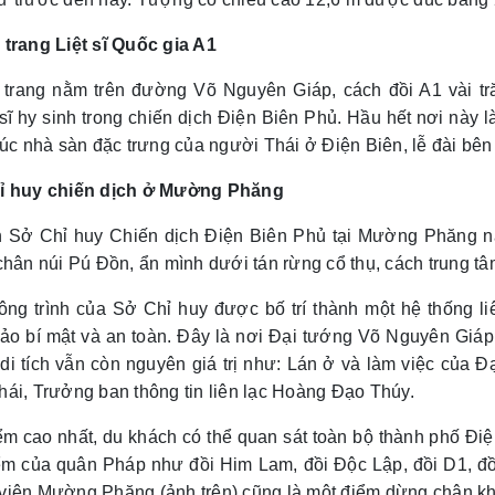
 trang Liệt sĩ Quốc gia A1
 trang nằm trên đường Võ Nguyên Giáp, cách đồi A1 vài tr
sĩ hy sinh trong chiến dịch Điện Biên Phủ. Hầu hết nơi này
rúc nhà sàn đặc trưng của người Thái ở Điện Biên, lễ đài bê
ỉ huy chiến dịch ở Mường Phăng
ch Sở Chỉ huy Chiến dịch Điện Biên Phủ tại Mường Phăng
chân núi Pú Đồn, ẩn mình dưới tán rừng cổ thụ, cách trung 
ông trình của Sở Chỉ huy được bố trí thành một hệ thống liê
ảo bí mật và an toàn. Đây là nơi Đại tướng Võ Nguyên Giáp l
 di tích vẫn còn nguyên giá trị như: Lán ở và làm việc củ
ái, Trưởng ban thông tin liên lạc Hoàng Đạo Thúy.
ểm cao nhất, du khách có thể quan sát toàn bộ thành phố Đ
ểm của quân Pháp như đồi Him Lam, đồi Độc Lập, đồi D1, đồ
viên Mường Phăng (ảnh trên) cũng là một điểm dừng chân khô