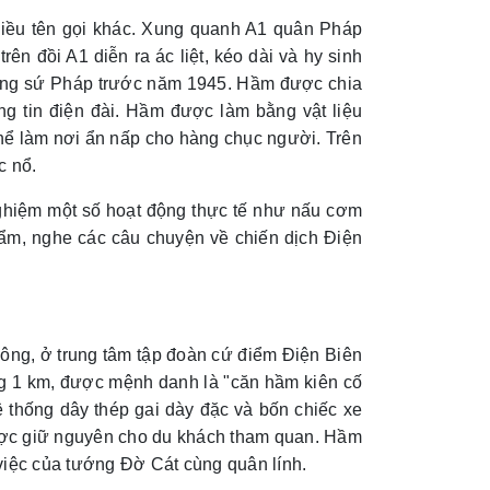
nhiều tên gọi khác. Xung quanh A1 quân Pháp
ên đồi A1 diễn ra ác liệt, kéo dài và hy sinh
 công sứ Pháp trước năm 1945. Hầm được chia
ng tin điện đài. Hầm được làm bằng vật liệu
hể làm nơi ẩn nấp cho hàng chục người. Trên
c nổ.
nghiệm một số hoạt động thực tế như nấu cơm
ẩm, nghe các câu chuyện về chiến dịch Điện
ng, ở trung tâm tập đoàn cứ điểm Điện Biên
 1 km, được mệnh danh là "căn hầm kiên cố
thống dây thép gai dày đặc và bốn chiếc xe
được giữ nguyên cho du khách tham quan. Hầm
việc của tướng Đờ Cát cùng quân lính.