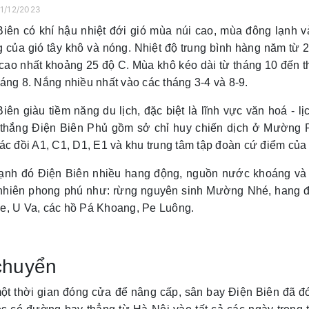
21/12/2023
Biên có khí hậu nhiệt đới gió mùa núi cao, mùa đông lạnh 
 của gió tây khô và nóng. Nhiệt độ trung bình hàng năm từ 2
 cao nhất khoảng 25 độ C. Mùa khô kéo dài từ tháng 10 đến
áng 8. Nắng nhiều nhất vào các tháng 3-4 và 8-9.
iên giàu tiềm năng du lịch, đặc biệt là lĩnh vực văn hoá - lịc
 thắng Điện Biên Phủ gồm sở chỉ huy chiến dịch ở Mường
ác đồi A1, C1, D1, E1 và khu trung tâm tập đoàn cứ điểm củ
ạnh đó Điện Biên nhiều hang động, nguồn nước khoáng và h
 nhiên phong phú như: rừng nguyên sinh Mường Nhé, hang
e, U Va, các hồ Pá Khoang, Pe Luông.
chuyển
ột thời gian đóng cửa để nâng cấp, sân bay Điện Biên đã đó