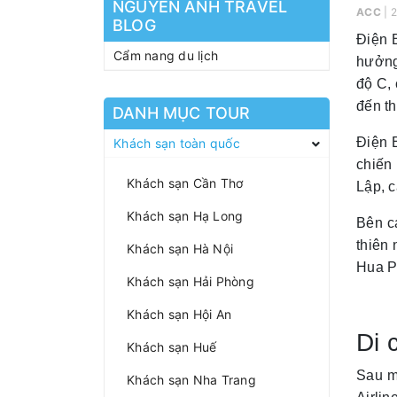
NGUYEN ANH TRAVEL
ACC
| 
BLOG
Điện 
Cẩm nang du lịch
hưởng
độ C,
đến th
DANH MỤC TOUR
Điện B
Khách sạn toàn quốc
chiến
Khách sạn Cần Thơ
Lập, c
Khách sạn Hạ Long
Bên c
thiên
Khách sạn Hà Nội
Hua P
Khách sạn Hải Phòng
Khách sạn Hội An
Di 
Khách sạn Huế
Sau m
Khách sạn Nha Trang