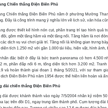
àng Chiến thắng Điện Biên Phủ
àng Chiến thắng Điện Biên Phủ nằm ở phường Mường Thanh
ng. Đây là công trình mang ý nghĩa lớn về lịch sử, văn hóa cũ
ng được thiết kế hình nón cụt, phần trang trí tạo hình quả 
 đội, gồm một tầng hầm và một tầng nổi. Tầng hầm là nơi đón
 các dịch vụ vui chơi giải trí. Tầng nổi là không gian trưng 
 diện tích 1.250 m2 với gần 1.000 tài liệu, hiện vật, hình ảnh,
nhấn đặc biệt ở đây là bức tranh panorama có hơn 4.500 nh
42 m, phần đắp nổi 6 m, tổng diện tích hơn 3.200 m2. Tranh
19 và hoàn thành giai đoạn 1 tháng 5/2021, với sự tham gi
 dịch Điện Biên Phủ năm 1954 được thể hiện liên hoàn và ấn
 đài chiến thắng Điện Biên Phủ
 đài được khánh thành vào ngày 7/5/2004 nhân kỷ niệm 50
tọa lạc trên đồi D1, ngay trung tâm thành phố. Cụm tượng đài
ừ trước đến nay. Tượng có chiều cao 12,6 m được đúc bằng 