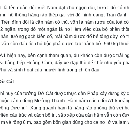
1 là tên quân đội Việt Nam đặt cho ngọn đồi, trước đó có 
ng hệ thống hàng rào thép gai với đủ hình dạng. Trận đánh tr
. Trên đỉnh đồi là căn hầm cố thủ, vốn là hầm rượu của toà
 2 ngăn, trong đó một ngăn là nơi làm việc của bộ phận thô
chắn, tường gạch kiên cố, mái hầm được đổ bê tông dày, có t
 vẫn còn dấu tích hố bộc phá được tạo thành bởi 960 kg thuố
 A1 hiện nay, bên cạnh tham quan, du khách còn được trải 
 sĩ bằng bếp Hoàng Cầm, đẩy xe đạp thồ để chở nhu yếu ph
hủ và sinh hoạt của người lính trong chiến đấu.
Đờ Cát
hỉ huy của tướng Đờ Cát được thực dân Pháp xây dựng kỳ cô
thuộc cánh đồng Mường Thanh. Hầm nằm cách đồi A1 khoảng
Đông Dương". Xung quanh hầm là hàng rào phòng thủ với hệ 
 Hiện cấu trúc và cách bố trí, sắp xếp của căn hầm vẫn còn 
 m và rộng 8 m, bao gồm bốn gian dùng cho cả nơi ở và làm 