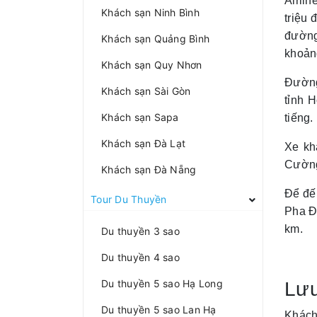
Airlin
Khách sạn Ninh Bình
triệu 
đường
Khách sạn Quảng Bình
khoảng
Khách sạn Quy Nhơn
Đường
Khách sạn Sài Gòn
tỉnh 
Khách sạn Sapa
tiếng.
Khách sạn Đà Lạt
Xe kh
Cường
Khách sạn Đà Nẵng
Để đế
Tour Du Thuyền
Pha Đ
km.
Du thuyền 3 sao
Du thuyền 4 sao
Du thuyền 5 sao Hạ Long
Lưu
Du thuyền 5 sao Lan Hạ
Khách