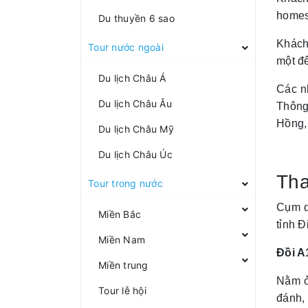
homes
Du thuyền 6 sao
Khách
Tour nước ngoài
một đê
Du lịch Châu Á
Các n
Du lịch Châu Âu
Thông
Hồng,
Du lịch Châu Mỹ
Du lịch Châu Úc
Th
Tour trong nước
Cụm d
Miền Bắc
tỉnh Đ
Miền Nam
Đồi A
Miền trung
Nằm ở
Tour lễ hội
đánh, 