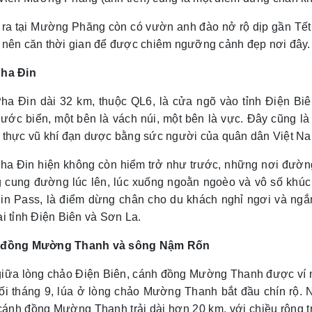
 ra tại Mường Phăng còn có vườn anh đào nở rộ dịp gần Tế
 nên căn thời gian để được chiêm ngưỡng cảnh đẹp nơi đây.
ha Đin
ha Đin dài 32 km, thuộc QL6, là cửa ngõ vào tỉnh Điện Biê
ớc biển, một bên là vách núi, một bên là vực. Đây cũng là 
 thực vũ khí đạn dược bằng sức người của quân dân Việt Nam
ha Đin hiện không còn hiểm trở như trước, những nơi đườ
 cung đường lúc lên, lúc xuống ngoằn ngoèo và vô số khúc 
in Pass, là điểm dừng chân cho du khách nghỉ ngơi và ngắm
i tỉnh Điện Biên và Sơn La.
 đồng Mường Thanh và sông Nậm Rốn
iữa lòng chảo Điện Biên, cánh đồng Mường Thanh được ví nh
ối tháng 9, lúa ở lòng chảo Mường Thanh bắt đầu chín rộ.
cánh đồng Mường Thanh trải dài hơn 20 km, với chiều rộng t