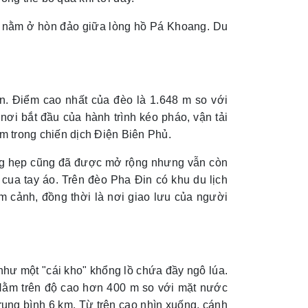
t nằm ở hòn đảo giữa lòng hồ Pá Khoang. Du
n. Điểm cao nhất của đèo là 1.648 m so với
nơi bắt đầu của hành trình kéo pháo, vận tải
 trong chiến dịch Điện Biên Phủ.
ng hẹp cũng đã được mở rộng nhưng vẫn còn
cua tay áo. Trên đèo Pha Đin có khu du lịch
 cảnh, đồng thời là nơi giao lưu của người
ư một "cái kho" khổng lồ chứa đầy ngô lúa.
 Nằm trên độ cao hơn 400 m so với mặt nước
rung bình 6 km. Từ trên cao nhìn xuống, cánh