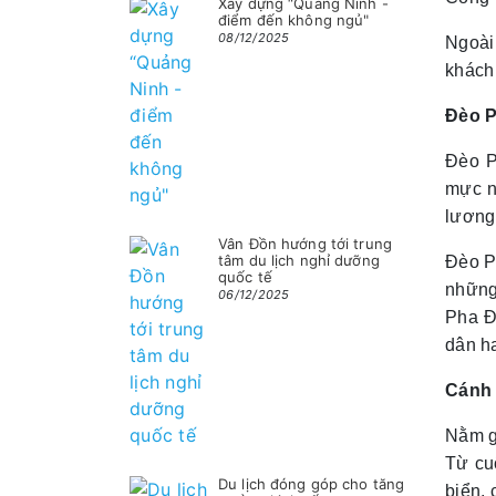
Xây dựng “Quảng Ninh -
điểm đến không ngủ"
08/12/2025
Ngoài
khách
Đèo P
Đèo P
mực nư
lương
Vân Đồn hướng tới trung
tâm du lịch nghỉ dưỡng
Đèo P
quốc tế
những
06/12/2025
Pha Đ
dân ha
Cánh
Nằm g
Từ cu
Du lịch đóng góp cho tăng
biển, 