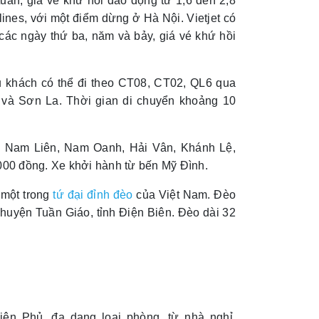
tuần, giá vé khứ hồi dao động từ 1,6 đến 2,8
ines, với một điểm dừng ở Hà Nội. Vietjet có
ác ngày thứ ba, năm và bảy, giá vé khứ hồi
 khách có thể đi theo CT08, CT02, QL6 qua
 và Sơn La. Thời gian di chuyển khoảng 10
ư Nam Liên, Nam Oanh, Hải Vân, Khánh Lệ,
00 đồng. Xe khởi hành từ bến Mỹ Đình.
 một trong
tứ đại đỉnh đèo
của Việt Nam. Đèo
huyện Tuần Giáo, tỉnh Điện Biên. Đèo dài 32
ên Phủ, đa dạng loại phòng, từ nhà nghỉ,