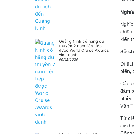
Nghĩa
Nghĩa
chiến 
kiến t
Quảng Ninh có hãng du
thuyền 2 năm liên tiếp
được World Cruise Awards
Sở ch
vinh danh
09/12/2025
Di tí
biển, 
Các c
đảm b
nhiều
Văn Th
Từ đi
cứ đi
Công 