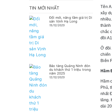
Tên A
TIN MỚI NHẤT
xây dự
Đổi mới, nâng tầm giá trị Di
nhiều
sản Vịnh Hạ Long
thành
15/12/2025
chắc 
đồi A1
Ở đồi
chiến
Biên P
Bảo tàng Quảng Ninh đón
du khách thứ 1 triệu trong
Hầm 
năm 2025
12/12/2025
Hầm c
Phủ, 
nhất 
tăng.
dài 20