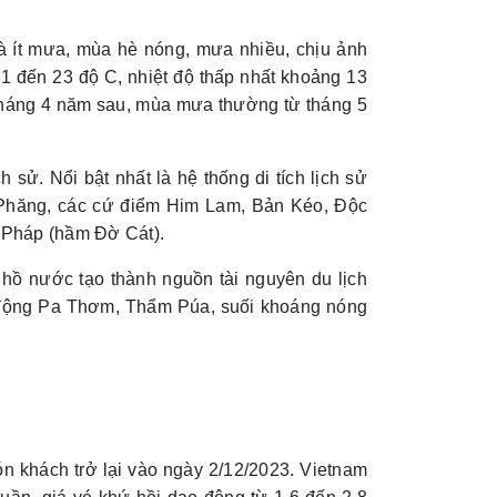
và ít mưa, mùa hè nóng, mưa nhiều, chịu ảnh
1 đến 23 độ C, nhiệt độ thấp nhất khoảng 13
 tháng 4 năm sau, mùa mưa thường từ tháng 5
h sử. Nổi bật nhất là hệ thống di tích lịch sử
 Phăng, các cứ điểm Him Lam, Bản Kéo, Độc
a Pháp (hầm Đờ Cát).
ồ nước tạo thành nguồn tài nguyên du lịch
 động Pa Thơm, Thẩm Púa, suối khoáng nóng
n khách trở lại vào ngày 2/12/2023. Vietnam