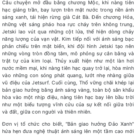
Câu chuyện mở đầu bằng chương Mộc, khi nàng tiên
hạc giáng trần, bay lượn trên mặt nước trong nền ánh
sáng xanh, tái hiện rừng già Cát Bà. Đến chương Hỏa,
những vệt sáng pháo hoa rực cháy trên không trung,
Jetski lao vút qua những cột lửa, thể hiện dòng chảy
năng lượng của vạn vật. Kim tiếp nối với ánh sáng bạc
phản chiếu trên mặt biển, khi đội hình Jetski tạo nên
những vòng tròn đồng tâm, mô phỏng sự cân bằng và
trật tự của kim loại. Thủy xuất hiện như một làn hơi
nước mềm mại, khi nàng tiên hạc quay trở lại, hòa mình
vào những con sóng phát quang, lướt nhẹ nhàng giữa
vũ điệu của Jetsurf. Cuối cùng, Thổ vững chãi khép lại
bản giao hưởng bằng ánh sáng vàng, toàn bộ sân khấu
hòa vào một nhịp điệu, nàng tiên hạc bay lên bầu trời
như một biểu tượng vĩnh cửu của sự kết nối giữa trời
và đất, giữa con người và thiên nhiên.
Đơn vị tổ chức cho biết, "Bản giao hưởng Đảo Xanh"
hứa hẹn đưa nghệ thuật ánh sáng lên một tầm cao mới