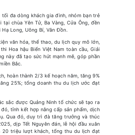
c tối đa dòng khách gia đình, nhóm bạn trẻ
bái tại chùa Yên Tử, Ba Vàng, Cửa Ông, đền
ại Hạ Long, Uông Bí, Vân Đồn.
ện văn hóa, thể thao, du lịch quy mô lớn,
thi Hoa hậu Biển Việt Nam toàn cầu, Giải
g này đã tạo sức hút mạnh mẽ, góp phần
miền Bắc.
ách, hoàn thành 2/3 kế hoạch năm, tăng 9%
 tăng 25%; tổng doanh thu du lịch ước đạt
đặc sắc được Quảng Ninh tổ chức sẽ tạo ra
 đó, tỉnh kết hợp nâng cấp sản phẩm, dịch
. Qua đó, duy trì đà tăng trưởng và thúc
025, dịp Tết Nguyên đán, lễ hội đầu xuân
0 triệu lượt khách, tổng thu du lịch đạt