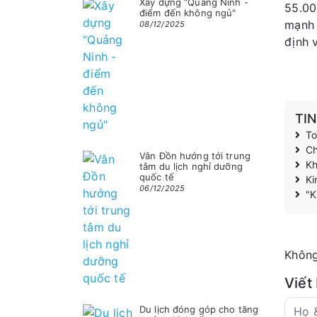
Xây dựng “Quảng Ninh -
55.00
điểm đến không ngủ"
mạnh 
08/12/2025
định 
TI
To
Ch
Vân Đồn hướng tới trung
Kh
tâm du lịch nghỉ dưỡng
quốc tế
Ki
06/12/2025
"K
Không
Viết
Du lịch đóng góp cho tăng