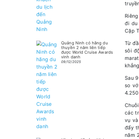
truyề
Riêng
đi du
Cặp T
Từ đầ
Quảng Ninh có hãng du
thuyền 2 năm liên tiếp
sôi đ
được World Cruise Awards
vinh danh
marat
09/12/2025
khẳng
Sau 9
so vớ
4.250
Chuỗi
các t
vụ và
đẩy t
năm 2