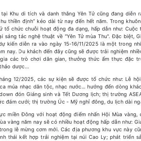
 tại Khu di tích và danh thắng Yên Tử cũng đang diễn 
thu thiền định” kéo dài từ nay đến hết năm. Trong khuô
ử tổ chức chuỗi hoạt động đa dạng, hấp dẫn như: Cuộc t
rại sáng tác nghệ thuật về "Yên Tử mùa Thu". Đặc biệt, 
 dự kiến diễn ra vào ngày 15-16/11/2025 là một trong n
ăm nay. Du khách đến đây cũng sẽ được trải nghiệm nhiều
gia các trò chơi dân gian, thưởng thức ẩm thực đặc 
thảo dược…
háng 12/2025, các sự kiện sẽ được tổ chức như: Lễ hội
 ca múa nhạc dân tộc, nhạc nước... hướng đến dòng khách 
down đón Giáng sinh và Tết Dương lịch; thị trường ASEA
ức đám cưới; thị trường Úc - Mỹ nghỉ đông, du lịch dài n
ực miền Đông với hoạt động điểm nhấn Hội Mùa vàng, đ
ùa vàng năm nay sẽ có nhiều hoạt động hấp dẫn như: Giả
trong lễ mừng cơm mới. Các địa phương khu vực này cũn
sinh thái kết hợp trải nghiệm tại núi Cao Ly; phát triển 