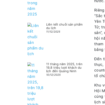
nước.
Riêng
“Sắc 
Yên T
Liên kết chuỗi sản phẩm
Tử; t
du lịch
11/12/2025
sản”,
hội n
tham 
bằng 
Đến t
thực,
11 tháng năm 2025, trên
19,8 triệu lượt khách du
count
lịch đến Quảng Ninh
10/12/2025
tổ ch
Khu v
Hội M
cúng 
lịch 