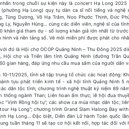
nhấn trong chuỗi sự kiện này là concert Hạ Long 2025 
 (phường Hạ Long) quy tụ dàn ca sĩ nổi tiếng và nghệ
, Tùng Dương, Võ Hạ Trâm, Noo Phước Thịnh, Đức Phú
g Ly, Nguyễn Hùng... cùng các diễn viên, nghệ sĩ của tỉn
0 khán giả tham dự - số lượng khán giả lớn nhất từ trước
n hình và nền tảng số. Vé mời miễn phí được phát cho nhâ
với đó là Hội chợ OCOP Quảng Ninh – Thu Đông 2025 diễn
, Hội chợ và Triển lãm tỉnh Quảng Ninh (đường Trần 
160 gian hàng, đáp ứng nhu cầu mua sắm của người dân v
 10-11/2025, tỉnh sẽ tập trung tổ chức các hoạt động: Khô
hành tựu phát triển kinh tế - xã hội tỉnh Quảng Ninh 5
các dân tộc tỉnh; chương trình nghệ thuật kỷ niệm 89 n
n thống ngành Than; Liên hoan ẩm thực; lễ hội đua thuy
ộc “Vịnh Rồng hội tụ”; các show ca múa nhạc dân tộc; l
tour Hạ Long”; chương trình Grand Slam Halong Bay with 
ịnh Hạ Long… Đặc biệt, Diễn đàn Lữ hành Toàn quốc lần 
rung tuần tháng 11 sẽ tạo cơ hội kết nối, hợp tác đối với