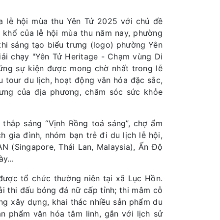
ra lễ hội mùa thu Yên Tử 2025 với chủ đề
n khổ của lễ hội mùa thu năm nay, phường
hi sáng tạo biểu trưng (logo) phường Yên
Giải chạy "Yên Tử Heritage - Chạm vùng Di
hững sự kiện được mong chờ nhất trong lễ
 tour du lịch, hoạt động văn hóa đặc sắc,
trưng của địa phương, chăm sóc sức khỏe
 thắp sáng “Vịnh Rồng toả sáng”, chợ ẩm
gia đình, nhóm bạn trẻ đi du lịch lễ hội,
N (Singapore, Thái Lan, Malaysia), Ấn Độ
gày…
ược tổ chức thường niên tại xã Lục Hồn.
i thi đấu bóng đá nữ cấp tỉnh; thi mâm cỗ
g xây dựng, khai thác nhiều sản phẩm du
sản phẩm văn hóa tâm linh, gắn với lịch sử