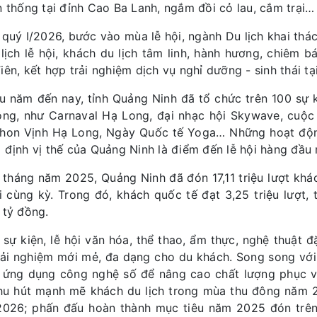
n thống tại đỉnh Cao Ba Lanh, ngắm đồi cỏ lau, cắm trại…
 quý I/2026, bước vào mùa lễ hội, ngành Du lịch khai thá
 lịch lễ hội, khách du lịch tâm linh, hành hương, chiêm 
iên, kết hợp trải nghiệm dịch vụ nghỉ dưỡng - sinh thái t
u năm đến nay, tỉnh Quảng Ninh đã tổ chức trên 100 sự ki
ộng, như Carnaval Hạ Long, đại nhạc hội Skywave, cuộc 
hon Vịnh Hạ Long, Ngày Quốc tế Yoga… Những hoạt độn
 định vị thế của Quảng Ninh là điểm đến lễ hội hàng đầu 
 tháng năm 2025, Quảng Ninh đã đón 17,11 triệu lượt kh
i cùng kỳ. Trong đó, khách quốc tế đạt 3,25 triệu lượt,
 tỷ đồng.
 sự kiện, lễ hội văn hóa, thể thao, ẩm thực, nghệ thuật 
rải nghiệm mới mẻ, đa dạng cho du khách. Song song với
 ứng dụng công nghệ số để nâng cao chất lượng phục vụ
hu hút mạnh mẽ khách du lịch trong mùa thu đông năm 2
026; phấn đấu hoàn thành mục tiêu năm 2025 đón trên 2