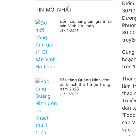
Điểm 
TIN MỚI NHẤT
30/10
Dương
Đổi mới, nâng tầm giá trị Di
Phươn
sản Vịnh Hạ Long
15/12/2025
30.00
truyề
Cùng 
hoạch
trên 
Tháng
Bảo tàng Quảng Ninh đón
du khách thứ 1 triệu trong
lãm t
năm 2025
thao 
12/12/2025
Truyề
dân t
“Food
sản V
vào t