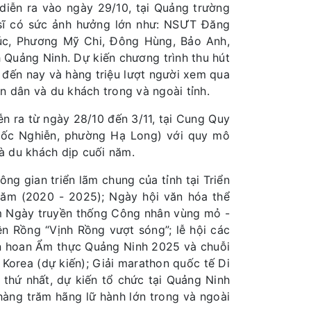
diễn ra vào ngày 29/10, tại Quảng trường
 sĩ có sức ảnh hưởng lớn như: NSƯT Đăng
c, Phương Mỹ Chi, Đông Hùng, Bảo Anh,
h Quảng Ninh. Dự kiến chương trình thu hút
 đến nay và hàng triệu lượt người xem qua
n dân và du khách trong và ngoài tỉnh.
 ra từ ngày 28/10 đến 3/11, tại Cung Quy
Quốc Nghiễn, phường Hạ Long) với quy mô
à du khách dịp cuối năm.
ng gian triển lãm chung của tỉnh tại Triển
 năm (2020 - 2025); Ngày hội văn hóa thể
ăm Ngày truyền thống Công nhân vùng mỏ -
ền Rồng “Vịnh Rồng vượt sóng”; lễ hội các
iên hoan Ẩm thực Quảng Ninh 2025 và chuỗi
Korea (dự kiến); Giải marathon quốc tế Di
thứ nhất, dự kiến tổ chức tại Quảng Ninh
 hàng trăm hãng lữ hành lớn trong và ngoài