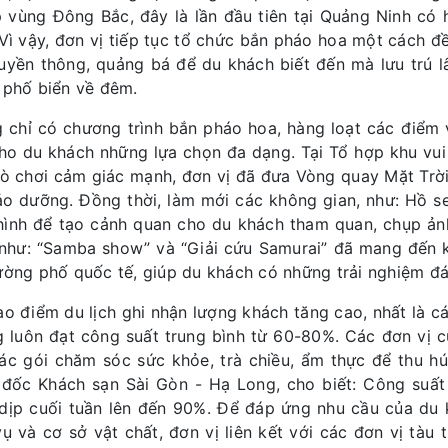
 vùng Đông Bắc, đây là lần đầu tiên tại Quảng Ninh có
 Vì vậy, đơn vị tiếp tục tổ chức bắn pháo hoa một cách đ
ruyền thông, quảng bá để du khách biết đến mà lưu trú 
 phố biển về đêm.
 chỉ có chương trình bắn pháo hoa, hàng loạt các điểm v
ho du khách những lựa chọn đa dạng. Tại Tổ hợp khu vui 
rò chơi cảm giác mạnh, đơn vị đã đưa Vòng quay Mặt Trời 
ảo dưỡng. Đồng thời, làm mới các không gian, như: Hồ s
hình để tạo cảnh quan cho du khách tham quan, chụp ảnh
như: “Samba show” và “Giải cứu Samurai” đã mang đến k
ường phố quốc tế, giúp du khách có những trải nghiệm đ
ao điểm du lịch ghi nhận lượng khách tăng cao, nhất là c
 luôn đạt công suất trung bình từ 60-80%. Các đơn vị c
ác gói chăm sóc sức khỏe, trà chiều, ẩm thực để thu h
đốc Khách sạn Sài Gòn - Hạ Long, cho biết: Công suất 
dịp cuối tuần lên đến 90%. Để đáp ứng nhu cầu của du 
vụ và cơ sở vật chất, đơn vị liên kết với các đơn vị tàu