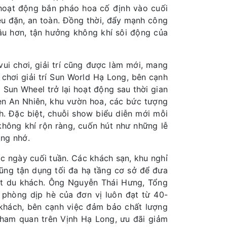
 hoạt động bắn pháo hoa cố định vào cuối
ều đặn, an toàn. Đồng thời, đẩy mạnh công
lâu hơn, tận hưởng không khí sôi động của
ui chơi, giải trí cũng được làm mới, mang
chơi giải trí Sun World Hạ Long, bên cạnh
Sun Wheel trở lại hoạt động sau thời gian
en An Nhiên, khu vườn hoa, các bức tượng
. Đặc biệt, chuỗi show biểu diễn mới mỗi
hông khí rộn ràng, cuốn hút như những lễ
áng nhớ.
ác ngày cuối tuần. Các khách sạn, khu nghỉ
ũng tận dụng tối đa hạ tầng cơ sở để đưa
út du khách. Ông Nguyễn Thái Hưng, Tổng
phòng dịp hè của đơn vị luôn đạt từ 40-
khách, bên cạnh việc đảm bảo chất lượng
 tham quan trên Vịnh Hạ Long, ưu đãi giảm