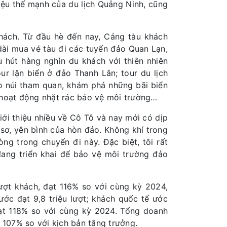
iệu thế mạnh của du lịch Quảng Ninh, cũng
khách. Từ đầu hè đến nay, Cảng tàu khách
dài mua vé tàu đi các tuyến đảo Quan Lạn,
 hút hàng nghìn du khách với thiên nhiên
ur lặn biển ở đảo Thanh Lân; tour du lịch
eo núi tham quan, khám phá những bãi biển
 hoạt động nhặt rác bảo vệ môi trường…
ới thiệu nhiều về Cô Tô và nay mới có dịp
 sơ, yên bình của hòn đảo. Không khí trong
lòng trong chuyến đi này. Đặc biệt, tôi rất
ang triển khai để bảo vệ môi trường đảo
ượt khách, đạt 116% so với cùng kỳ 2024,
ước đạt 9,8 triệu lượt; khách quốc tế ước
, đạt 118% so với cùng kỳ 2024. Tổng doanh
t 107% so với kịch bản tăng trưởng.