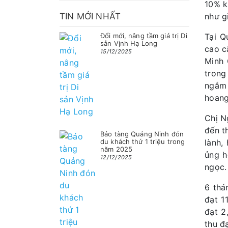
10% k
TIN MỚI NHẤT
như g
Đổi mới, nâng tầm giá trị Di
Tại Q
sản Vịnh Hạ Long
cao c
15/12/2025
Minh 
trong
ngắm 
hoang
Chị N
đến t
Bảo tàng Quảng Ninh đón
du khách thứ 1 triệu trong
lành,
năm 2025
ủng h
12/12/2025
ngọc.
6 thá
đạt 1
đạt 2
thu đ