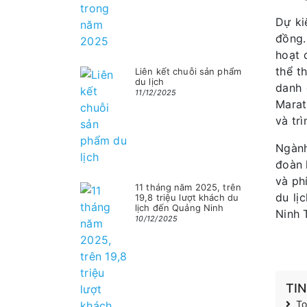
Dự ki
đồng.
hoạt 
thể t
Liên kết chuỗi sản phẩm
du lịch
danh 
11/12/2025
Marat
và tr
Ngành
đoàn 
và ph
11 tháng năm 2025, trên
du lị
19,8 triệu lượt khách du
lịch đến Quảng Ninh
Ninh 
10/12/2025
TI
To