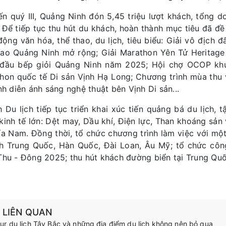
ến quý III, Quảng Ninh đón 5,45 triệu lượt khách, tổng d
 Để tiếp tục thu hút du khách, hoàn thành mục tiêu đã đề 
động văn hóa, thể thao, du lịch, tiêu biểu: Giải vô địch
hao Quảng Ninh mở rộng; Giải Marathon Yên Tử Heritage 
đầu bếp giỏi Quảng Ninh năm 2025; Hội chợ OCOP khu
hon quốc tế Di sản Vịnh Hạ Long; Chương trình mùa thu
ình diễn ánh sáng nghệ thuật bên Vịnh Di sản...
 Du lịch tiếp tục triển khai xúc tiến quảng bá du lịch,
kinh tế lớn: Dệt may, Dầu khí, Điện lực, Than khoáng sản
ía Nam. Đồng thời, tổ chức chương trình làm việc với mộ
ch Trung Quốc, Hàn Quốc, Đài Loan, Âu Mỹ; tổ chức côn
Thu - Đông 2025; thu hút khách đường biển tại Trung Qu
N LIÊN QUAN
ur du lịch Tây Bắc và những địa điểm du lịch không nên bỏ qua