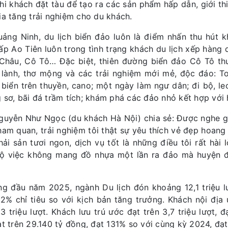
hi khách đặt tàu để tạo ra các sản phẩm hấp dẫn, giới th
ia tăng trải nghiệm cho du khách.
uảng Ninh, du lịch biển đảo luôn là điểm nhấn thu hút 
ấp Ao Tiên luôn trong tình trạng khách du lịch xếp hàng 
Châu, Cô Tô… Đặc biệt, thiên đường biển đảo Cô Tô thu
 lành, thơ mộng và các trải nghiệm mới mẻ, độc đáo: To
biển trên thuyền, cano; một ngày làm ngư dân; đi bộ, l
 sơ, bãi đá trầm tích; khám phá các đảo nhỏ kết hợp với
guyễn Như Ngọc (du khách Hà Nội) chia sẻ: Được nghe gi
ham quan, trải nghiệm tôi thật sự yêu thích vẻ đẹp hoang
 hải sản tươi ngon, dịch vụ tốt là những điều tôi rất hài 
ộ việc không mang đồ nhựa một lần ra đảo mà huyện đ
ng đầu năm 2025, ngành Du lịch đón khoảng 12,1 triệu l
12% chỉ tiêu so với kịch bản tăng trưởng. Khách nội địa 
,3 triệu lượt. Khách lưu trú ước đạt trên 3,7 triệu lượt
ạt trên 29.140 tỷ đồng, đạt 131% so với cùng kỳ 2024, đạ