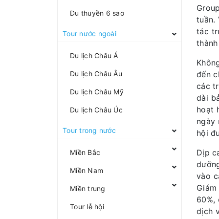
Group
Du thuyền 6 sao
tuần.
tác t
Tour nước ngoài
thành
Du lịch Châu Á
Không
Du lịch Châu Âu
đến c
các t
Du lịch Châu Mỹ
dài b
hoạt 
Du lịch Châu Úc
ngày 
Tour trong nước
hội đ
Dịp c
Miền Bắc
dưỡng
Miền Nam
vào c
Giám 
Miền trung
60%, 
Tour lễ hội
dịch 