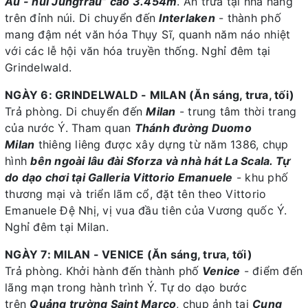
Âu - núi Jungfrau” cao 3.454m
. Ăn trưa tại nhà hàng
trên đỉnh núi. Di chuyển đến
Interlaken
- thành phố
mang đậm nét văn hóa Thụy Sĩ, quanh năm náo nhiệt
với các lễ hội văn hóa truyền thống. Nghỉ đêm tại
Grindelwald.
NGÀY 6: GRINDELWALD - MILAN (Ăn sáng, trưa, tối)
Trả phòng. Di chuyển đến
Milan
- trung tâm thời trang
của nước Ý. Tham quan
Thánh đường Duomo
Milan
thiêng liêng được xây dựng từ năm 1386, chụp
hình
bên ngoài lâu đài Sforza và nhà hát La Scala. Tự
do dạo chơi tại Galleria Vittorio Emanuele
- khu phố
thương mại và triển lãm cổ, đặt tên theo Vittorio
Emanuele Đệ Nhị, vị vua đầu tiên của Vương quốc Ý.
Nghỉ đêm tại Milan.
NGÀY 7: MILAN - VENICE (Ăn sáng, trưa, tối)
Trả phòng. Khởi hành đến thành phố
Venice
- điểm đến
lãng mạn trong hành trình Ý. Tự do dạo bước
trên
Quảng trường Saint Marco
, chụp ảnh tại
Cung