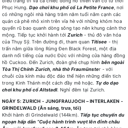
điêu trang trí và cả chiếc đồng hồ thiên văn cổ từ thời
Phục Hưng.
Dạo chơi khu phố cổ La Petite France
, nơi
có những ngôi nhà hàng trăm năm tuổi nằm cạnh các
quán cà phê nhỏ xinh trên vỉa hè với những khóm hoa
quyến rũ bao quanh dòng sông tạo nên khung cảnh thơ
mộng. Tiếp tục khởi hành tới
Zurich
- thủ đô văn hóa
của Thụy Sỹ. Trên đường đi, tham quan
Titisee
- thị
trấn nằm giữa lòng Rừng Đen Black Forest, một địa
danh nổi tiếng của nước Đức với những cửa hàng đồng
hồ Cuckoo. Đến Zurich, đoàn ghé chụp hình
bên ngoài
Tòa Thị Chính Zurich, nhà thờ Fraumünste
r - với
chuỗi cửa kính màu độc đáo thể hiện những điển tich
trong Kinh Thánh một cách đầy mê hoặc.
Tự do dạo
chơi khu phố cổ Altstadl
. Nghỉ đêm tại Zurich.
NGÀY 5: ZURICH - JUNGFRAUJOCH – INTERLAKEN -
GRINDELWALD (Ăn sáng, trưa, tối)
Khởi hành đi Grindelwald (144km).
Tiếp tục chuyến du
ngoạn hấp dẫn “Cuộc hành trình vượt lên đỉnh châu