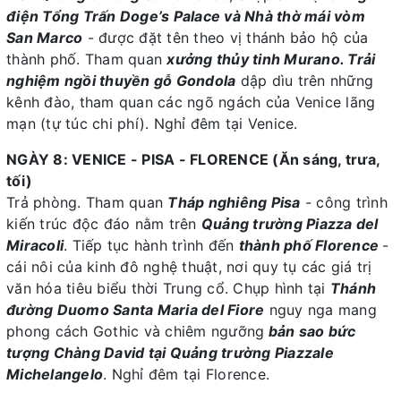
điện Tổng Trấn Doge’s Palace và Nhà thờ mái vòm
San Marco
- được đặt tên theo vị thánh bảo hộ của
thành phố. Tham quan
xưởng thủy tinh Murano. Trải
nghiệm ngồi thuyền gỗ Gondola
dập dìu trên những
kênh đào, tham quan các ngõ ngách của Venice lãng
mạn (tự túc chi phí). Nghỉ đêm tại Venice.
NGÀY 8: VENICE - PISA - FLORENCE (Ăn sáng, trưa,
tối)
Trả phòng. Tham quan
Tháp nghiêng Pisa
- công trình
kiến trúc độc đáo nằm trên
Quảng trường Piazza del
Miracoli
. Tiếp tục hành trình đến
thành phố Florence
-
cái nôi của kinh đô nghệ thuật, nơi quy tụ các giá trị
văn hóa tiêu biểu thời Trung cổ. Chụp hình tại
Thánh
đường Duomo Santa Maria del Fiore
nguy nga mang
phong cách Gothic và chiêm ngưỡng
bản sao bức
tượng Chàng David tại Quảng trường Piazzale
Michelangelo
. Nghỉ đêm tại Florence.