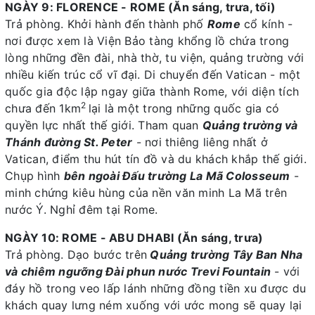
NGÀY 9: FLORENCE - ROME (Ăn sáng, trưa, tối)
Trả phòng. Khởi hành đến thành phố
Rome
cổ kính -
nơi được xem là Viện Bảo tàng khổng lồ chứa trong
lòng những đền đài, nhà thờ, tu viện, quảng trường với
nhiều kiến trúc cổ vĩ đại. Di chuyển đến Vatican - một
quốc gia độc lập ngay giữa thành Rome, với diện tích
2
chưa đến 1km
lại là một trong những quốc gia có
quyền lực nhất thế giới. Tham quan
Quảng trường và
Thánh đường St. Peter
- nơi thiêng liêng nhất ở
Vatican, điểm thu hút tín đồ và du khách khắp thế giới.
Chụp hình
bên ngoài Đấu trường La Mã Colosseum
-
minh chứng kiêu hùng của nền văn minh La Mã trên
nước Ý. Nghỉ đêm tại Rome.
NGÀY 10: ROME - ABU DHABI (Ăn sáng, trưa)
Trả phòng. Dạo bước trên
Quảng trường Tây Ban Nha
và chiêm ngưỡng Đài phun nước Trevi Fountain
- với
đáy hồ trong veo lấp lánh những đồng tiền xu được du
khách quay lưng ném xuống với ước mong sẽ quay lại