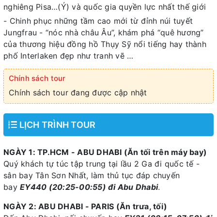
nghiêng Pisa…(Ý) và quốc gia quyền lực nhất thế giới
- Chinh phục những tầm cao mới từ đỉnh núi tuyết
Jungfrau - “nóc nhà châu Âu”, khám phá “quê hương”
của thương hiệu đồng hồ Thụy Sỹ nổi tiếng hay thành
phố Interlaken đẹp như tranh vẽ …
Chính sách tour
Chính sách tour đang được cập nhật
LỊCH TRÌNH TOUR
NGÀY 1: TP.HCM - ABU DHABI (Ăn tối trên máy bay)
Quý khách tự túc tập trung tại lầu 2 Ga đi quốc tế -
sân bay Tân Sơn Nhất, làm thủ tục đáp chuyến
bay
EY440 (20:25-00:55) đi Abu Dhabi
.
NGÀY 2: ABU DHABI - PARIS (Ăn trưa, tối)