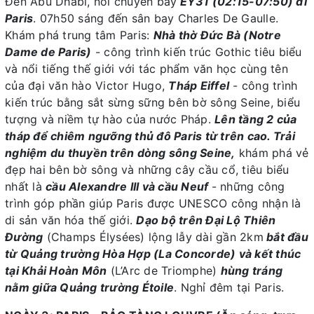
Đến Abu Dhabi, nối chuyến bay
EY31 (02:15-07:50) đi
Paris
. 07h50 sáng đến sân bay Charles De Gaulle.
Khám phá trung tâm Paris:
Nhà thờ Đức Bà (Notre
Dame de Paris)
- công trình kiến trúc Gothic tiêu biểu
và nổi tiếng thế giới với tác phẩm văn học cùng tên
của đại văn hào Victor Hugo,
Tháp Eiffel
- công trình
kiến trúc bằng sắt sừng sững bên bờ sông Seine, biểu
tượng và niềm tự hào của nước Pháp.
Lên tầng 2 của
tháp để chiêm ngưỡng thủ đô Paris từ trên cao. Trải
nghiệm du thuyền trên dòng sông Seine,
khám phá vẻ
đẹp hai bên bờ sông và những cây cầu cổ, tiêu biểu
nhất là
cầu Alexandre III và cầu Neuf
- những công
trình góp phần giúp Paris được UNESCO công nhận là
di sản văn hóa thế giới.
Dạo bộ trên Đại Lộ Thiên
Đường
(Champs Élysées) lộng lẫy dài gần 2km
bắt đầu
từ Quảng trường Hòa Hợp (La Concorde) và kết thúc
tại Khải Hoàn Môn
(L’Arc de Triomphe)
hùng tráng
nằm giữa Quảng trường Étoile
. Nghỉ đêm tại Paris.