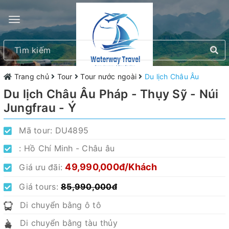
Trang chủ
Tour
Tour nước ngoài
Du lịch Châu Âu
Du lịch Châu Âu Pháp - Thụy Sỹ - Núi
Jungfrau - Ý
Mã tour:
DU4895
:
Hồ Chí Minh - Châu âu
49,990,000đ/Khách
Giá ưu đãi:
Giá tours:
85,990,000đ
Di chuyển bằng ô tô
Di chuyển bằng tàu thủy