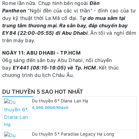
Rome lần nữa. Chụp hình bên ngoài
Đền
Pantheon
“Ngôi đền của các vị thần” - đỉnh cao của tư
duy kỹ thuật thời La Mã cổ đại. T
ự do mua sắm tại
trung tâm thương mại. Ra sân bay, đáp chuyến bay
EY84 (22:00-05:55) đi Abu Dhabi
. Ăn tối và nghỉ đêm
trên máy bay.
NGÀY 11: ABU DHABI - TP.HCM
06g sáng đến sân bay Abu Dhabi, nối chuyến
bay
EY441 (08:15-19:05) về Tp. HCM
. Kết thúc
chương trình du lịch Châu Âu.
DU THUYỀN 5 SAO HOT NHẤT
Du thuyền 6* Diana Lan Hạ
4,050,000đ/Khách
Du thuyền 5* Paradise Legacy Hạ Long