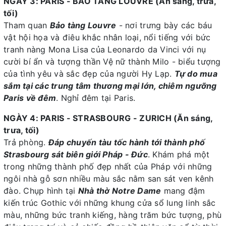
NGÀY 3: PARIS - BẢO TÀNG LOUVRE (Ăn sáng, trưa,
tối)
Tham quan
Bảo tàng Louvre
- nơi trưng bày các báu
vật hội họa và điêu khắc nhân loại, nổi tiếng với bức
tranh nàng Mona Lisa của Leonardo da Vinci với nụ
cười bí ẩn và tượng thần Vệ nữ thành Milo - biểu tượng
của tình yêu và sắc đẹp của người Hy Lạp.
Tự do mua
sắm tại các trung tâm thương mại lớn, chiêm ngưỡng
Paris về đêm
. Nghỉ đêm tại Paris.
NGÀY 4: PARIS - STRASBOURG - ZURICH (Ăn sáng,
trưa, tối)
Trả phòng.
Đáp chuyến tàu tốc hành tới thành phố
Strasbourg sát biên giới Pháp - Đức
. Khám phá một
trong những thành phố đẹp nhất của Pháp với những
ngôi nhà gỗ sơn nhiều màu sắc nằm san sát ven kênh
đào. Chụp hình tại
Nhà thờ Notre Dame
mang đậm
kiến trúc Gothic với những khung cửa sổ lung linh sắc
màu, những bức tranh kiếng, hàng trăm bức tượng, phù