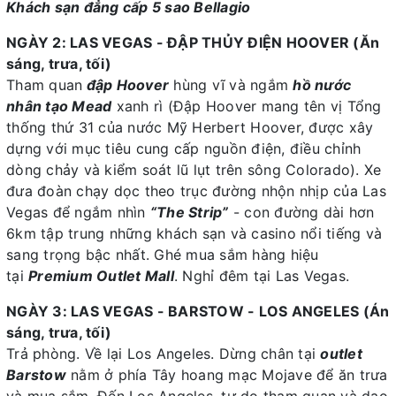
Khách sạn đẳng cấp 5 sao Bellagio
NGÀY 2: LAS VEGAS - ĐẬP THỦY ĐIỆN HOOVER (Ăn
sáng, trưa, tối)
Tham quan
đập Hoover
hùng vĩ và ngắm
hồ nước
nhân tạo Mead
xanh rì (Đập Hoover mang tên vị Tổng
thống thứ 31 của nước Mỹ Herbert Hoover, được xây
dựng với mục tiêu cung cấp nguồn điện, điều chỉnh
dòng chảy và kiểm soát lũ lụt trên sông Colorado). Xe
đưa đoàn chạy dọc theo trục đường nhộn nhịp của Las
Vegas để ngắm nhìn
“The Strip”
- con đường dài hơn
6km tập trung những khách sạn và casino nổi tiếng và
sang trọng bậc nhất. Ghé mua sắm hàng hiệu
tại
Premium Outlet Mall
. Nghỉ đêm tại Las Vegas.
NGÀY 3: LAS VEGAS - BARSTOW - LOS ANGELES (Án
sáng, trưa, tối)
Trả phòng. Về lại Los Angeles. Dừng chân tại
outlet
Barstow
nằm ở phía Tây hoang mạc Mojave để ăn trưa