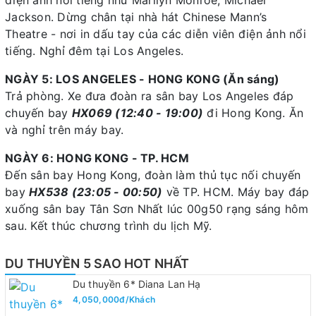
điện ảnh nổi tiếng như Marilyn Monroe, Michael
Jackson. Dừng chân tại nhà hát Chinese Mann’s
Theatre - nơi in dấu tay của các diễn viên điện ảnh nổi
tiếng. Nghỉ đêm tại Los Angeles.
NGÀY 5: LOS ANGELES - HONG KONG (Ăn sáng)
Trả phòng. Xe đưa đoàn ra sân bay Los Angeles đáp
chuyến bay
HX069 (12:40 - 19:00)
đi Hong Kong. Ăn
và nghỉ trên máy bay.
NGÀY 6: HONG KONG - TP. HCM
Đến sân bay Hong Kong, đoàn làm thủ tục nối chuyến
bay
HX538 (23:05 - 00:50)
về TP. HCM. Máy bay đáp
xuống sân bay Tân Sơn Nhất lúc 00g50 rạng sáng hôm
sau. Kết thúc chương trình du lịch Mỹ.
DU THUYỀN 5 SAO HOT NHẤT
Du thuyền 6* Diana Lan Hạ
4,050,000đ/Khách