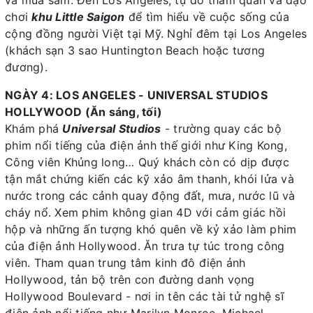
và mua sắm. Đến Los Angeles, tự do tham quan và dạo
chơi
khu Little Saigon
để tìm hiểu về cuộc sống của
cộng đồng người Việt tại Mỹ. Nghỉ đêm tại Los Angeles
(khách sạn 3 sao Huntington Beach hoặc tương
đương).
NGÀY 4: LOS ANGELES - UNIVERSAL STUDIOS
HOLLYWOOD (Ăn sáng, tối)
Khám phá
Universal Studios
- trường quay các bộ
phim nổi tiếng của điện ảnh thế giới như King Kong,
Công viên Khủng long… Quý khách còn có dịp được
tận mắt chứng kiến các kỹ xảo âm thanh, khói lửa và
nước trong các cảnh quay động đất, mưa, nước lũ và
cháy nổ. Xem phim không gian 4D với cảm giác hồi
hộp và những ấn tượng khó quên về kỷ xảo làm phim
của điện ảnh Hollywood. Ăn trưa tự túc trong công
viên. Tham quan trung tâm kinh đô điện ảnh
Hollywood, tản bộ trên con đường danh vọng
Hollywood Boulevard - nơi in tên các tài tử nghệ sĩ