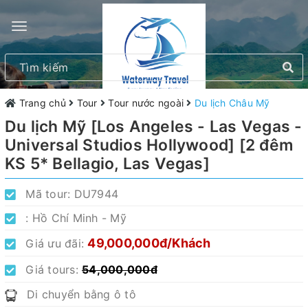
Trang chủ
Tour
Tour nước ngoài
Du lịch Châu Mỹ
Du lịch Mỹ [Los Angeles - Las Vegas -
Universal Studios Hollywood] [2 đêm
KS 5* Bellagio, Las Vegas]
Mã tour:
DU7944
:
Hồ Chí Minh - Mỹ
49,000,000đ/Khách
Giá ưu đãi:
Giá tours:
54,000,000đ
Di chuyển bằng ô tô