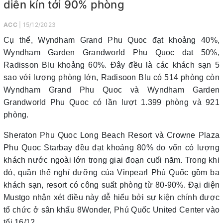
diễn kín tới 90% phòng
ACC
| 15/12/2023
Cụ thể, Wyndham Grand Phu Quoc đạt khoảng 40%,
Wyndham Garden Grandworld Phu Quoc đạt 50%,
Radisson Blu khoảng 60%. Đây đều là các khách sạn 5
sao với lượng phòng lớn, Radisoon Blu có 514 phòng còn
Wyndham Grand Phu Quoc và Wyndham Garden
Grandworld Phu Quoc có lần lượt 1.399 phòng và 921
phòng.
Sheraton Phu Quoc Long Beach Resort và Crowne Plaza
Phu Quoc Starbay đều đạt khoảng 80% do vốn có lượng
khách nước ngoài lớn trong giai đoạn cuối năm. Trong khi
đó, quần thể nghỉ dưỡng của Vinpearl Phú Quốc gồm ba
khách sạn, resort có công suất phòng từ 80-90%. Đại diện
Mustgo nhận xét điều này dễ hiểu bởi sự kiện chính được
tổ chức ở sân khấu 8Wonder, Phú Quốc United Center vào
tối 16/12.