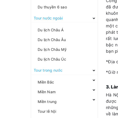
Công 
đã đư
Du thuyền 6 sao
khuôn
Tour nước ngoài
quanh
một c
Du lịch Châu Á
phát 
rất 
Du lịch Châu Âu
bậc n
Du lịch Châu Mỹ
bạn p
Du lịch Châu Úc
*Địa 
Tour trong nước
*Giờ 
Miền Bắc
3. L
Miền Nam
Hà Nộ
được 
Miền trung
những
Tour lễ hội
về là