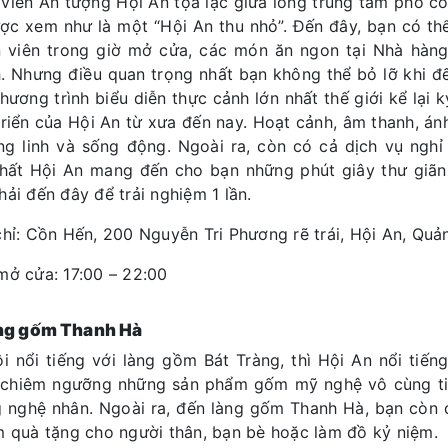
viên Ấn tượng Hội An tọa lạc giữa lòng trung tâm phố c
ợc xem như là một “Hội An thu nhỏ”. Đến đây, bạn có th
 viên trong giờ mở cửa, các món ăn ngon tại Nhà hàn
. Nhưng điều quan trọng nhất bạn không thể bỏ lỡ khi đế
hương trình biểu diễn thực cảnh lớn nhất thế giới kể lại
triển của Hội An từ xưa đến nay. Hoạt cảnh, âm thanh, á
lung linh và sống động. Ngoài ra, còn có cả dịch vụ 
hất Hội An mang đến cho bạn những phút giây thư giãn trọ
hải đến đây để trải nghiệm 1 lần.
chỉ: Cồn Hến, 200 Nguyễn Tri Phương rẽ trái, Hội An, Qu
mở cửa: 17:00 – 22:00
àng gốm Thanh Hà
i nổi tiếng với làng gồm Bát Tràng, thì Hội An nổi tiế
chiêm ngưỡng những sản phẩm gốm mỹ nghệ vô cùng tin
 nghệ nhân. Ngoài ra, đến làng gốm Thanh Hà, bạn còn
m quà tặng cho người thân, bạn bè hoặc làm đồ kỷ niệm.