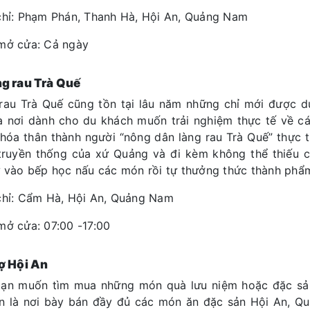
chỉ: Phạm Phán, Thanh Hà, Hội An, Quảng Nam
mở cửa: Cả ngày
g rau Trà Quế
rau Trà Quế cũng tồn tại lâu năm những chỉ mới được 
̀ nơi dành cho du khách muốn trải nghiệm thực tế về ca
hóa thân thành người “nông dân làng rau Trà Quế” thực t
truyền thống của xứ Quảng và đi kèm không thể thiếu chi
ự vào bếp học nấu các món rồi tự thưởng thức thành phẩ
chỉ: Cẩm Hà, Hội An, Quảng Nam
mở cửa: 07:00 -17:00
ợ Hội An
ạn muốn tìm mua những món quà lưu niệm hoặc đặc sản
n là nơi bày bán đầy đủ các món ăn đặc sản Hội An, 