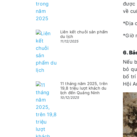
được 
về cu
*Địa 
Liên kết chuỗi sản phẩm
*Giờ 
du lịch
11/12/2025
6. Bả
Nếu b
bỏ qu
bố tr
Hội A
11 tháng năm 2025, trên
19,8 triệu lượt khách du
lịch đến Quảng Ninh
10/12/2025