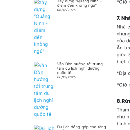
Xây dựng “Quảng Ninh -
*Giờ 
điểm đến không ngủ"
08/12/2025
7. Nh
Nhà c
nhưng
của d
Ấn tư
giữa 
biệt,
Vân Đồn hướng tới trung
tâm du lịch nghỉ dưỡng
*Địa 
quốc tế
06/12/2025
*Giờ 
8.Rừ
Tham 
như n
bình d
Du lịch đóng góp cho tăng