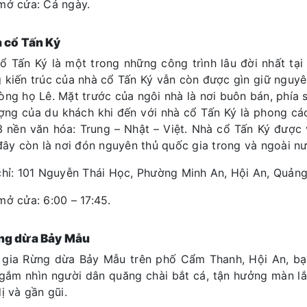
mở cửa: Cả ngày.
à cổ Tấn Ký
ổ Tấn Ký là một trong những công trình lâu đời nhất tạ
 kiến trúc của nhà cổ Tấn Ký vẫn còn được gìn giữ nguyên
òng họ Lê. Mặt trước của ngôi nhà là nơi buôn bán, phía s
ợng của du khách khi đến với nhà cổ Tấn Ký là phong các
3 nền văn hóa: Trung – Nhật – Việt. Nhà cổ Tấn Ký được 
 đây còn là nơi đón nguyên thủ quốc gia trong và ngoài n
chỉ: 101 Nguyễn Thái Học, Phường Minh An, Hội An, Quả
mở cửa: 6:00 – 17:45.
ng dừa Bảy Mẫu
gia Rừng dừa Bảy Mẫu trên phố Cẩm Thanh, Hội An, bạn
gắm nhìn người dân quăng chài bắt cá, tận hưởng màn lắ
ị và gần gũi.