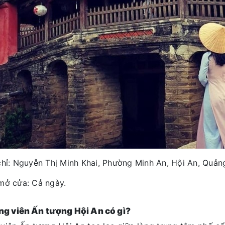
chỉ: Nguyễn Thị Minh Khai, Phường Minh An, Hội An, Quả
mở cửa: Cả ngày.
ng viên Ấn tượng Hội An có gì?