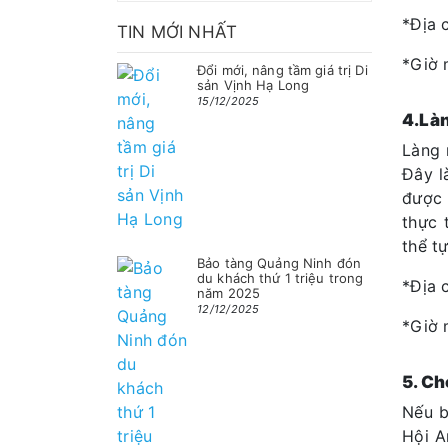
*Địa 
TIN MỚI NHẤT
*Giờ 
Đổi mới, nâng tầm giá trị Di
sản Vịnh Hạ Long
15/12/2025
4.Làn
Làng 
Đây la
được 
thực 
thể t
Bảo tàng Quảng Ninh đón
du khách thứ 1 triệu trong
*Địa 
năm 2025
12/12/2025
*Giờ 
5. Ch
Nếu b
Hội A