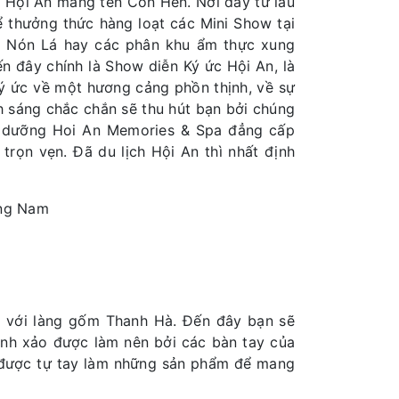
ổ Hội An mang tên Cồn Hến. Nơi đây từ lâu
ể thưởng thức hàng loạt các Mini Show tại
g Nón Lá hay các phân khu ẩm thực xung
n đây chính là Show diễn Ký ức Hội An, là
 ký ức về một hương cảng phồn thịnh, về sự
nh sáng chắc chắn sẽ thu hút bạn bởi chúng
nghỉ dưỡng Hoi An Memories & Spa đẳng cấp
n vẹn. Đã du lịch Hội An thì nhất định
ảng Nam
ng với làng gốm Thanh Hà. Đến đây bạn sẽ
h xảo được làm nên bởi các bàn tay của
 được tự tay làm những sản phẩm để mang