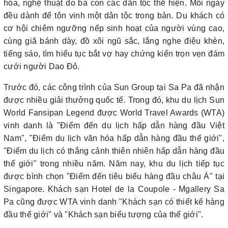
hóa, nghệ thuật do bà con các dân tộc thể hiện. Mỗi ngày
đều dành để tôn vinh một dân tộc trong bản. Du khách có
cơ hội chiêm ngưỡng nếp sinh hoạt của người vùng cao,
cùng giã bánh dày, đồ xôi ngũ sắc, lắng nghe điệu khèn,
tiếng sáo, tìm hiểu tục bắt vợ hay chứng kiến trọn vẹn đám
cưới người Dao Đỏ.
Trước đó, các công trình của Sun Group tại Sa Pa đã nhận
được nhiều giải thưởng quốc tế. Trong đó, khu du lịch Sun
World Fansipan Legend được World Travel Awards (WTA)
vinh danh là "Điểm đến du lịch hấp dẫn hàng đầu Việt
Nam", "Điểm du lịch văn hóa hấp dẫn hàng đầu thế giới",
"Điểm du lịch có thắng cảnh thiên nhiên hấp dẫn hàng đầu
thế giới" trong nhiều năm. Năm nay, khu du lịch tiếp tục
được bình chọn "Điểm đến tiêu biểu hàng đầu châu Á" tại
Singapore. Khách sạn Hotel de la Coupole - Mgallery Sa
Pa cũng được WTA vinh danh "Khách sạn có thiết kế hàng
đầu thế giới" và "Khách sạn biểu tượng của thế giới".