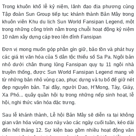
Trong khuôn khổ lễ kỷ niệm, lãnh đạo địa phương cùng
Tập đoàn Sun Group tiếp tục khánh thành Bản Mây trong
khuôn viên Khu du lịch Sun World Fansipan Legend, một
trong những công trình nằm trong chuỗi hoạt động kỷ niệm
10 năm xây dựng cáp treo lên đỉnh Fansipan
Đơn vị mong muốn góp phần gìn giữ, bảo tồn và phát huy
các giá trị văn hóa của 5 dân tộc thiểu số Sa Pa. Ngôi bản
nhỏ dưới chân thung lũng Fansipan quy tụ 11 ngôi nhà
truyền thống, được Sun World Fansipan Legend mang về
từ những bản nhỏ vùng cao, phục dựng và tu bổ để giữ nét
đẹp nguyên bản. Tại đây, người Dao, H’Mong, Tày, Giáy,
Xa Phó... quây quần hội tụ trong những nếp sinh hoạt, lễ
hội, nghi thức văn hóa đặc trưng.
Sau lễ khánh thành, Lễ hội Bản Mây sẽ diễn ra tại không
gian văn hóa vùng cao này vào các ngày cuối tuần, kéo dài
đến hết tháng 12. Sự kiện bao gồm nhiều hoạt động văn