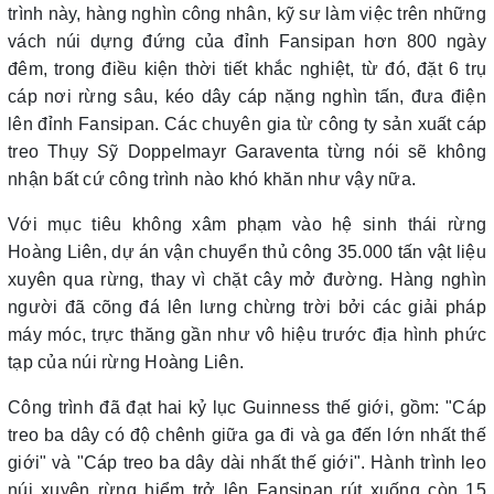
trình này, hàng nghìn công nhân, kỹ sư làm việc trên những
vách núi dựng đứng của đỉnh Fansipan hơn 800 ngày
đêm, trong điều kiện thời tiết khắc nghiệt, từ đó, đặt 6 trụ
cáp nơi rừng sâu, kéo dây cáp nặng nghìn tấn, đưa điện
lên đỉnh Fansipan. Các chuyên gia từ công ty sản xuất cáp
treo Thụy Sỹ Doppelmayr Garaventa từng nói sẽ không
nhận bất cứ công trình nào khó khăn như vậy nữa.
Với mục tiêu không xâm phạm vào hệ sinh thái rừng
Hoàng Liên, dự án vận chuyển thủ công 35.000 tấn vật liệu
xuyên qua rừng, thay vì chặt cây mở đường. Hàng nghìn
người đã cõng đá lên lưng chừng trời bởi các giải pháp
máy móc, trực thăng gần như vô hiệu trước địa hình phức
tạp của núi rừng Hoàng Liên.
Công trình đã đạt hai kỷ lục Guinness thế giới, gồm: "Cáp
treo ba dây có độ chênh giữa ga đi và ga đến lớn nhất thế
giới" và "Cáp treo ba dây dài nhất thế giới". Hành trình leo
núi xuyên rừng hiểm trở lên Fansipan rút xuống còn 15