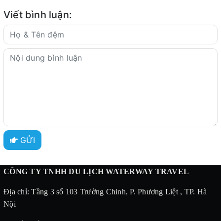
Viết bình luận:
GỬI
CÔNG TY TNHH DU LỊCH WATERWAY TRAVEL
Địa chỉ: Tầng 3 số 103 Trường Chinh, P. Phương Liệt , TP. Hà
Nội