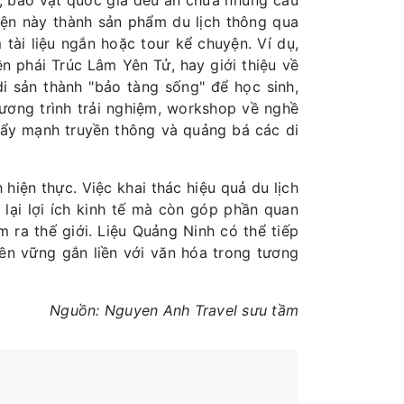
h, bảo vật quốc gia đều ẩn chứa những câu
uyện này thành sản phẩm du lịch thông qua
 tài liệu ngắn hoặc tour kể chuyện. Ví dụ,
n phái Trúc Lâm Yên Tử, hay giới thiệu về
di sản thành "bảo tàng sống" để học sinh,
hương trình trải nghiệm, workshop về nghề
 Đẩy mạnh truyền thông và quảng bá các di
 hiện thực. Việc khai thác hiệu quả du lịch
 lại lợi ích kinh tế mà còn góp phần quan
 ra thế giới. Liệu Quảng Ninh có thể tiếp
bền vững gắn liền với văn hóa trong tương
Nguồn: Nguyen Anh Travel sưu tầm