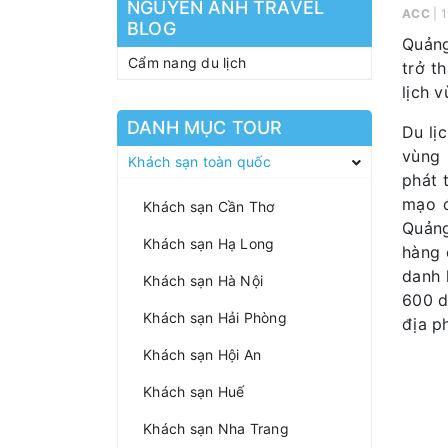
NGUYEN ANH TRAVEL
ACC
| 
BLOG
Quảng
Cẩm nang du lịch
trở t
lịch 
DANH MỤC TOUR
Du lị
vùng 
Khách sạn toàn quốc
phát 
mạo đ
Khách sạn Cần Thơ
Quảng
Khách sạn Hạ Long
hàng 
danh 
Khách sạn Hà Nội
600 d
Khách sạn Hải Phòng
địa p
Khách sạn Hội An
Khách sạn Huế
Khách sạn Nha Trang