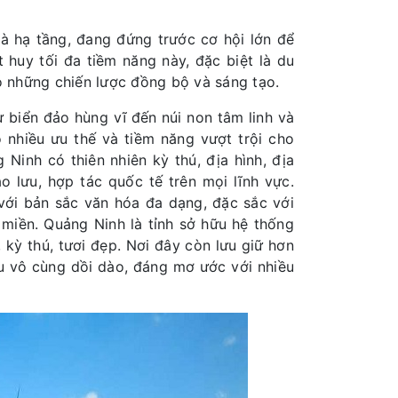
và hạ tầng, đang đứng trước cơ hội lớn để
 huy tối đa tiềm năng này, đặc biệt là du
có những chiến lược đồng bộ và sáng tạo.
 biển đảo hùng vĩ đến núi non tâm linh và
 nhiều ưu thế và tiềm năng vượt trội cho
g Ninh có thiên nhiên kỳ thú, địa hình, địa
ao lưu, hợp tác quốc tế trên mọi lĩnh vực.
với bản sắc văn hóa đa dạng, đặc sắc với
miền. Quảng Ninh là tỉnh sở hữu hệ thống
kỳ thú, tươi đẹp. Nơi đây còn lưu giữ hơn
áu vô cùng dồi dào, đáng mơ ước với nhiều