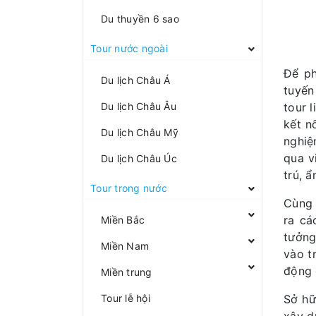
Du thuyền 6 sao
Tour nước ngoài
Để ph
Du lịch Châu Á
tuyến
Du lịch Châu Âu
tour 
kết n
Du lịch Châu Mỹ
nghiệ
qua v
Du lịch Châu Úc
trú, 
Tour trong nước
Cùng 
ra cá
Miền Bắc
tưởng
Miền Nam
vào t
động 
Miền trung
Tour lễ hội
Sở hữ