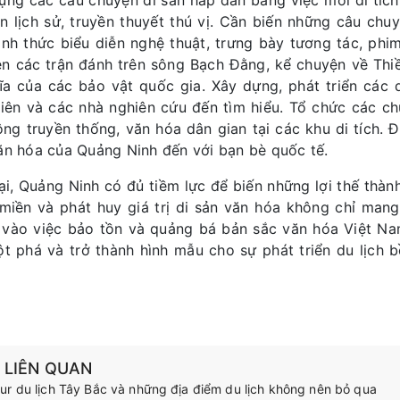
ựng các câu chuyện di sản hấp dẫn bằng việc mỗi di tíc
n lịch sử, truyền thuyết thú vị. Cần biến những câu ch
ình thức biểu diễn nghệ thuật, trưng bày tương tác, phim
iện các trận đánh trên sông Bạch Đằng, kể chuyện về Thiề
ĩa của các bảo vật quốc gia. Xây dựng, phát triển các 
viên và các nhà nghiên cứu đến tìm hiểu. Tổ chức các c
ông truyền thống, văn hóa dân gian tại các khu di tích.
ăn hóa của Quảng Ninh đến với bạn bè quốc tế.
ại, Quảng Ninh có đủ tiềm lực để biến những lợi thế thành
miền và phát huy giá trị di sản văn hóa không chỉ mang
 vào việc bảo tồn và quảng bá bản sắc văn hóa Việt Nam
ột phá và trở thành hình mẫu cho sự phát triển du lịch 
N LIÊN QUAN
ur du lịch Tây Bắc và những địa điểm du lịch không nên bỏ qua