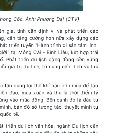
Phong Cốc. Ảnh: Phượng Đại (CTV)
n gia, tỉnh cần định vị và phát triển các
Long, cần tăng cường hơn nữa xây dựng các
át triển tuyến "Hành trình di sản tâm linh"
i" tại Móng Cái - Bình Liêu, kết hợp trải
ố. Phát triển du lịch cộng đồng bền vững
 giá trị du lịch, từ cung cấp dịch vụ lưu
c tận dụng lợi thế khí hậu bốn mùa để tạo
iển đảo, mùa xuân và thu là thời điểm lý
 rừng vào mùa đông. Bên cạnh đó là đầu tư
 minh, bản đồ số tương tác, thuyết minh tự
quốc tế.
 triển du lịch văn hóa, ngành Du lịch cần