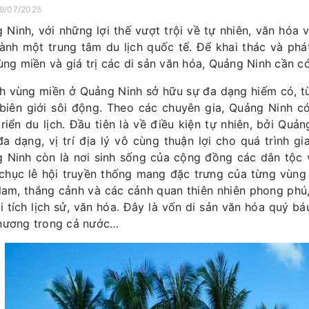
19/07/2025
 Ninh, với những lợi thế vượt trội về tự nhiên, văn hóa 
hành một trung tâm du lịch quốc tế. Để khai thác và phát
vùng miền và giá trị các di sản văn hóa, Quảng Ninh cần 
ch vùng miền ở Quảng Ninh sở hữu sự đa dạng hiếm có, từ
biên giới sôi động. Theo các chuyên gia, Quảng Ninh có
triển du lịch. Đầu tiên là về điều kiện tự nhiên, bởi Quản
a dạng, vị trí địa lý vô cùng thuận lợi cho quá trình gi
 Ninh còn là nơi sinh sống của cộng đồng các dân tộc 
chục lễ hội truyền thống mang đặc trưng của từng vùng 
lam, thắng cảnh và các cảnh quan thiên nhiên phong phú, 
i tích lịch sử, văn hóa. Đây là vốn di sản văn hóa quý b
hương trong cả nước…