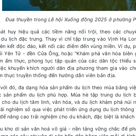
Đua thuyền trong Lễ hội Xuống đồng 2025 ở phường 
át huy hiệu quả các tiềm năng nổi trội, theo các chuyê
 du lịch đặc trưng. Thay vì chỉ tập trung vào Vịnh Hạ 
liên kết độc đáo, kết nối các điểm đến vùng miền. Ví dụ, ph
ối Yên Tử - đền Cửa Ông, hoặc "Khám phá văn hóa biên giớ
m ẩm thực, phong tục tập quán của các dân tộc thiểu s
iệc khuyến khích người dân địa phương tham gia vào chuỗi
ẩm thực truyền thống đến hướng dẫn viên bản địa.
với đó, đa dạng hóa sản phẩm du lịch theo mùa bằng việ
c sản phẩm du lịch phù hợp. Mùa hè tập trung du lịch b
 cho du lịch tâm linh, văn hóa, và du lịch khám phá núi
rải nghiệm số qua việc phát triển ứng dụng du lịch thông
để nâng cao trải nghiệm cho du khách, đặc biệt là khách 
u kho di sản văn hoá vô giá - nền tảng vững chắc để phát