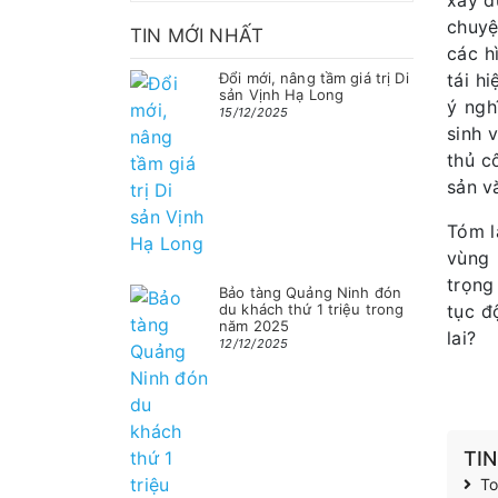
xây d
chuyệ
TIN MỚI NHẤT
các h
Đổi mới, nâng tầm giá trị Di
tái h
sản Vịnh Hạ Long
ý ngh
15/12/2025
sinh 
thủ c
sản v
Tóm l
vùng 
trọng
Bảo tàng Quảng Ninh đón
du khách thứ 1 triệu trong
tục đ
năm 2025
lai?
12/12/2025
TI
To