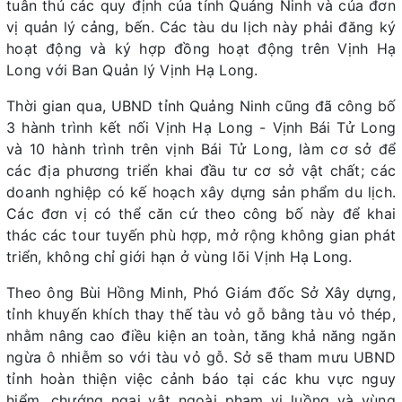
tuân thủ các quy định của tỉnh Quảng Ninh và của đơn
vị quản lý cảng, bến. Các tàu du lịch này phải đăng ký
hoạt động và ký hợp đồng hoạt động trên Vịnh Hạ
Long với Ban Quản lý Vịnh Hạ Long.
Thời gian qua, UBND tỉnh Quảng Ninh cũng đã công bố
3 hành trình kết nối Vịnh Hạ Long - Vịnh Bái Tử Long
và 10 hành trình trên vịnh Bái Tử Long, làm cơ sở để
các địa phương triển khai đầu tư cơ sở vật chất; các
doanh nghiệp có kế hoạch xây dựng sản phẩm du lịch.
Các đơn vị có thể căn cứ theo công bố này để khai
thác các tour tuyến phù hợp, mở rộng không gian phát
triển, không chỉ giới hạn ở vùng lõi Vịnh Hạ Long.
Theo ông Bùi Hồng Minh, Phó Giám đốc Sở Xây dựng,
tỉnh khuyến khích thay thế tàu vỏ gỗ bằng tàu vỏ thép,
nhằm nâng cao điều kiện an toàn, tăng khả năng ngăn
ngừa ô nhiễm so với tàu vỏ gỗ. Sở sẽ tham mưu UBND
tỉnh hoàn thiện việc cảnh báo tại các khu vực nguy
hiểm, chướng ngại vật ngoài phạm vi luồng và vùng