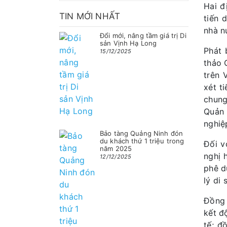
Hai đ
TIN MỚI NHẤT
tiến 
nhà n
Đổi mới, nâng tầm giá trị Di
sản Vịnh Hạ Long
Phát 
15/12/2025
thảo 
trên 
xét t
chung
Quản 
nghiệ
Bảo tàng Quảng Ninh đón
du khách thứ 1 triệu trong
Đối v
năm 2025
nghị 
12/12/2025
phê d
lý di
Đồng 
kết đ
tế; đ