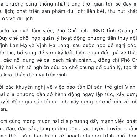
ịa phương cũng thống nhất trong thời gian tới, sẽ đẩy 
du lịch; phát triển sản phẩm du lịch; liên kết, thu hút k
ước về du lịch.
biểu tại buổi làm việc, Phó Chủ tịch UBND tỉnh Quảng
Quy chế phối hợp quản lý hoạt động phương tiện thủy nội
Vịnh Lan Hạ và Vịnh Hạ Long, sau cuộc họp đề nghị các
iếp thu, bổ sung để sớm ký kết. Liên quan đến giá vé thă
, các nội dung về cải cách hành chính…, đồng chí Phó C
lý hai vịnh sẽ nghiên cứu cơ chế chung để quản lý, tạo t
p khai thác dịch vụ trên vịnh.
ới các khuyến nghị về việc bảo tồn Di sản thế giới Vịn
hai địa phương cần có hành động ngay lập tức, xây dựn
uyệt đánh giá sức tải du lịch; xây dựng cơ chế bảo vệ mô
 sản…
chí cũng mong muốn hai địa phương đẩy mạnh việc phát tr
ộc đáo, đặc sắc; tăng cường công tác tuyên truyền, quảng
ồng thời, sớm ban hành kế hoạch chương trình phối hợp