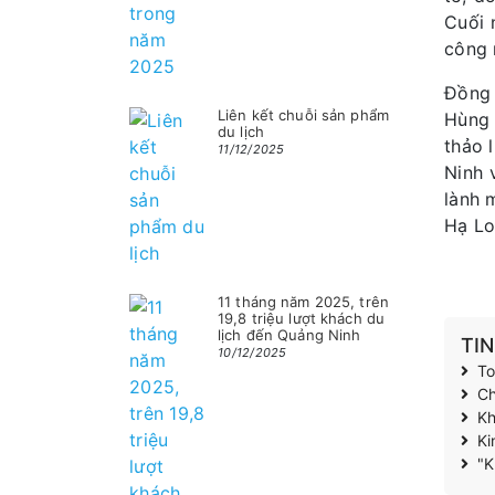
Cuối 
công 
Đồng 
Liên kết chuỗi sản phẩm
Hùng 
du lịch
thảo 
11/12/2025
Ninh 
lành 
Hạ Lo
11 tháng năm 2025, trên
19,8 triệu lượt khách du
lịch đến Quảng Ninh
TI
10/12/2025
To
Ch
Kh
Ki
"K