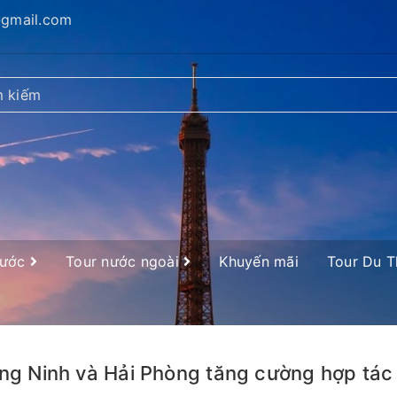
@gmail.com
nước
Tour nước ngoài
Khuyến mãi
Tour Du 
g Ninh và Hải Phòng tăng cường hợp tác p