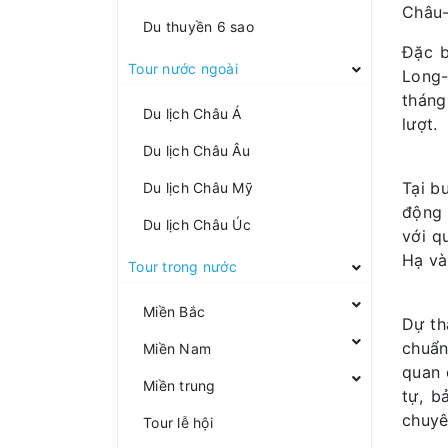
Châu-
Du thuyền 6 sao
Đặc b
Tour nước ngoài
Long-
tháng
Du lịch Châu Á
lượt.
Du lịch Châu Âu
Tại b
Du lịch Châu Mỹ
động 
Du lịch Châu Úc
với q
Hạ và
Tour trong nước
Miền Bắc
Dự th
chuẩn
Miền Nam
quan 
Miền trung
tự, b
chuyê
Tour lễ hội