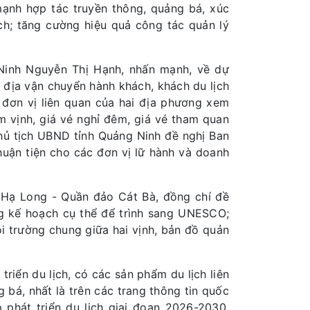
mạnh hợp tác truyền thông, quảng bá, xúc
hách; tăng cường hiệu quả công tác quản lý
 Ninh Nguyễn Thị Hạnh, nhấn mạnh, về dự
 địa vận chuyển hành khách, khách du lịch
 đơn vị liên quan của hai địa phương xem
m vịnh, giá vé nghỉ đêm, giá vé tham quan
hủ tịch UBND tỉnh Quảng Ninh đề nghị Ban
huận tiện cho các đơn vị lữ hành và doanh
h Hạ Long - Quần đảo Cát Bà, đồng chí đề
g kế hoạch cụ thể để trình sang UNESCO;
i trường chung giữa hai vịnh, bản đồ quản
iển du lịch, có các sản phẩm du lịch liên
 bá, nhất là trên các trang thông tin quốc
 phát triển du lịch giai đoạn 2026-2030.