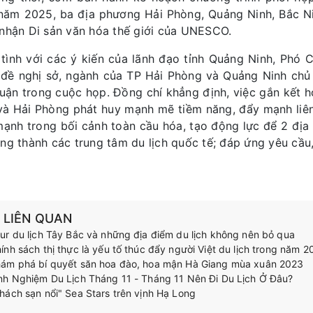
năm 2025, ba địa phương Hải Phòng, Quảng Ninh, Bắc Ni
nhận Di sản văn hóa thế giới của UNESCO.
tình với các ý kiến của lãnh đạo tỉnh Quảng Ninh, Phó
đề nghị sở, ngành của TP Hải Phòng và Quảng Ninh chủ 
luận trong cuộc họp. Đồng chí khẳng định, việc gắn kết 
và Hải Phòng phát huy mạnh mẽ tiềm năng, đẩy mạnh liên
mạnh trong bối cảnh toàn cầu hóa, tạo động lực để 2 đị
ng thành các trung tâm du lịch quốc tế; đáp ứng yêu cầu, m
N LIÊN QUAN
ur du lịch Tây Bắc và những địa điểm du lịch không nên bỏ qua
ính sách thị thực là yếu tố thúc đẩy người Việt du lịch trong năm 
ám phá bí quyết săn hoa đào, hoa mận Hà Giang mùa xuân 2023
nh Nghiệm Du Lịch Tháng 11 - Tháng 11 Nên Đi Du Lịch Ở Đâu?
hách sạn nổi" Sea Stars trên vịnh Hạ Long