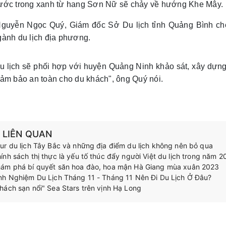
ước trong xanh từ hang Sơn Nữ sẽ chảy về hướng Khe Mây.
guyễn Ngọc Quý, Giám đốc Sở Du lịch tỉnh Quảng Bình cho
gành du lịch địa phương.
u lịch sẽ phối hợp với huyện Quảng Ninh khảo sát, xây dựng 
đảm bảo an toàn cho du khách", ông Quý nói.
N LIÊN QUAN
ur du lịch Tây Bắc và những địa điểm du lịch không nên bỏ qua
ính sách thị thực là yếu tố thúc đẩy người Việt du lịch trong năm 
ám phá bí quyết săn hoa đào, hoa mận Hà Giang mùa xuân 2023
nh Nghiệm Du Lịch Tháng 11 - Tháng 11 Nên Đi Du Lịch Ở Đâu?
hách sạn nổi" Sea Stars trên vịnh Hạ Long