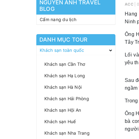
NGUYEN ANH TRAVEL
ACC
| 
BLOG
Hang 
Cẩm nang du lịch
Ninh p
Ông H
DANH MỤC TOUR
Tây T
Khách sạn toàn quốc
Lối v
yêu t
Khách sạn Cần Thơ
Khách sạn Hạ Long
Sau đ
Khách sạn Hà Nội
ngầm t
Khách sạn Hải Phòng
Trong
Khách sạn Hội An
Ông H
bà co
Khách sạn Huế
người 
Khách sạn Nha Trang