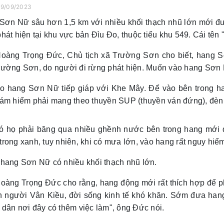
09/09/2023
Sơn Nữ sâu hơn 1,5 km với nhiều khối thạch nhũ lớn mới 
hát hiện tại khu vực bản Đìu Đo, thuộc tiểu khu 549. Cái tê
oàng Trọng Đức, Chủ tịch xã Trường Sơn cho biết, hang 
rường Sơn, do người đi rừng phát hiện. Muốn vào hang Sơn N
ào hang Sơn Nữ tiếp giáp với Khe Mây. Để vào bên trong 
hám hiểm phải mang theo thuyền SUP (thuyền ván đứng), đèn 
ó họ phải băng qua nhiều ghềnh nước bên trong hang mới
rong xanh, tuy nhiên, khi
có mưa lớn, vào hang rất nguy hiểm
 hang Sơn Nữ có nhiều khối thạch nhũ lớn.
oàng Trọng Đức cho rằng, hang động mới
rất thích hợp để 
n người Vân Kiều, đời sống kinh tế khó khăn. Sớm đưa hang
dân nơi đây có thêm việc làm", ông Đức nói.