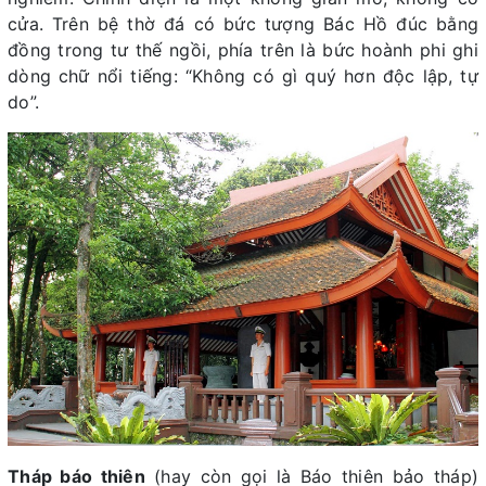
cửa. Trên bệ thờ đá có bức tượng Bác Hồ đúc bằng
đồng trong tư thế ngồi, phía trên là bức hoành phi ghi
dòng chữ nổi tiếng: “Không có gì quý hơn độc lập, tự
do”.
Tháp báo thiên
(hay còn gọi là Báo thiên bảo tháp)