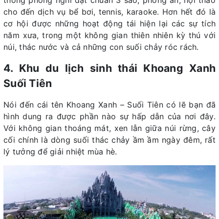
thống phòng nghỉ đạt chuẩn 3 sao, phòng ăn, hội thảo
cho đến dịch vụ bể bơi, tennis, karaoke. Hơn hết đó là
cơ hội được những hoạt động tái hiện lại các sự tích
năm xưa, trong một không gian thiên nhiên kỳ thú với
núi, thác nước và cả những con suối chảy róc rách.
4. Khu du lịch sinh thái Khoang Xanh
Suối Tiên
Nói đến cái tên Khoang Xanh – Suối Tiên có lẽ bạn đã
hình dung ra được phần nào sự hấp dẫn của nơi đây.
Với không gian thoáng mát, xen lẫn giữa núi rừng, cây
cối chính là dòng suối thác chảy ầm ầm ngày đêm, rất
lý tưởng để giải nhiệt mùa hè.