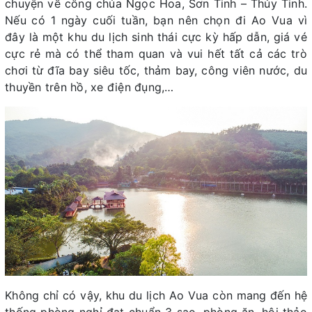
chuyện về công chúa Ngọc Hoa, Sơn Tinh – Thủy Tinh.
Nếu có 1 ngày cuối tuần, bạn nên chọn đi Ao Vua vì
đây là một khu du lịch sinh thái cực kỳ hấp dẫn, giá vé
cực rẻ mà có thể tham quan và vui hết tất cả các trò
chơi từ đĩa bay siêu tốc, thảm bay, công viên nước, du
thuyền trên hồ, xe điện đụng,…
Không chỉ có vậy, khu du lịch Ao Vua còn mang đến hệ