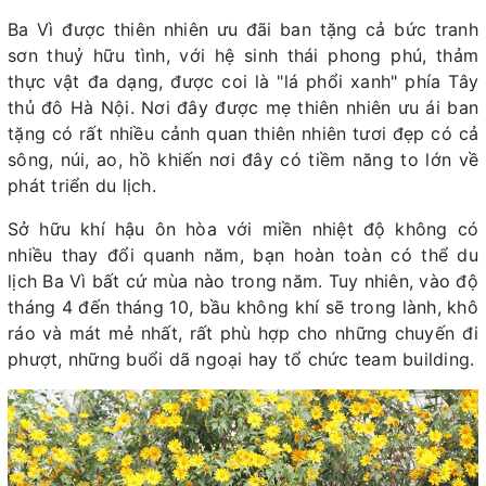
Ba Vì được thiên nhiên ưu đãi ban tặng cả bức tranh
sơn thuỷ hữu tình, với hệ sinh thái phong phú, thảm
thực vật đa dạng, được coi là "lá phổi xanh" phía Tây
thủ đô Hà Nội. Nơi đây được mẹ thiên nhiên ưu ái ban
tặng có rất nhiều cảnh quan thiên nhiên tươi đẹp có cả
sông, núi, ao, hồ khiến nơi đây có tiềm năng to lớn về
phát triển du lịch.
Sở hữu khí hậu ôn hòa với miền nhiệt độ không có
nhiều thay đổi quanh năm, bạn hoàn toàn có thể du
lịch Ba Vì bất cứ mùa nào trong năm. Tuy nhiên, vào độ
tháng 4 đến tháng 10, bầu không khí sẽ trong lành, khô
ráo và mát mẻ nhất, rất phù hợp cho những chuyến đi
phượt, những buổi dã ngoại hay tổ chức team building.