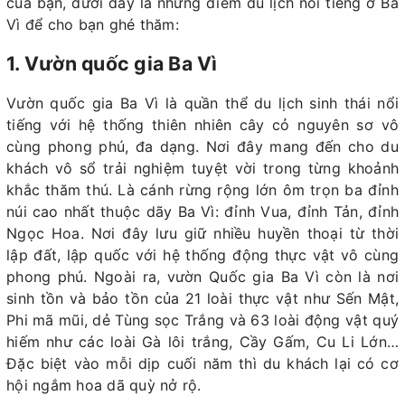
của bạn, dưới đây là những điểm du lịch nổi tiếng ở Ba
Vì để cho bạn ghé thăm:
1. Vườn quốc gia Ba Vì
Vườn quốc gia Ba Vì là quần thể du lịch sinh thái nổi
tiếng với hệ thống thiên nhiên cây cỏ nguyên sơ vô
cùng phong phú, đa dạng. Nơi đây mang đến cho du
khách vô sổ trải nghiệm tuyệt vời trong từng khoảnh
khắc thăm thú. Là cánh rừng rộng lớn ôm trọn ba đỉnh
núi cao nhất thuộc dãy Ba Vì: đỉnh Vua, đỉnh Tản, đỉnh
Ngọc Hoa. Nơi đây lưu giữ nhiều huyền thoại từ thời
lập đất, lập quốc với hệ thống động thực vật vô cùng
phong phú. Ngoài ra, vườn Quốc gia Ba Vì còn là nơi
sinh tồn và bảo tồn của 21 loài thực vật như Sến Mật,
Phi mã mũi, dẻ Tùng sọc Trắng và 63 loài động vật quý
hiếm như các loài Gà lôi trắng, Cầy Gấm, Cu Li Lớn…
Đặc biệt vào mỗi dịp cuối năm thì du khách lại có cơ
hội ngắm hoa dã quỳ nở rộ.