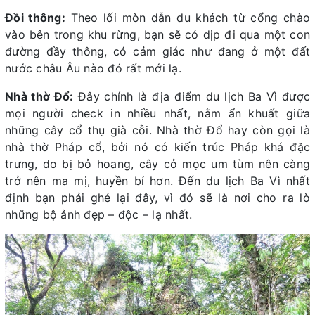
Đồi thông:
Theo lối mòn dẫn du khách từ cổng chào
vào bên trong khu rừng, bạn sẽ có dịp đi qua một con
đường đầy thông, có cảm giác như đang ở một đất
nước châu Âu nào đó rất mới lạ.
Nhà thờ Đổ:
Đây chính là địa điểm du lịch Ba Vì được
mọi người check in nhiều nhất, nằm ẩn khuất giữa
những cây cổ thụ già cỗi. Nhà thờ Đổ hay còn gọi là
nhà thờ Pháp cổ, bởi nó có kiến trúc Pháp khá đặc
trưng, do bị bỏ hoang, cây cỏ mọc um tùm nên càng
trở nên ma mị, huyền bí hơn. Đến du lịch Ba Vì nhất
định bạn phải ghé lại đây, vì đó sẽ là nơi cho ra lò
những bộ ảnh đẹp – độc – lạ nhất.