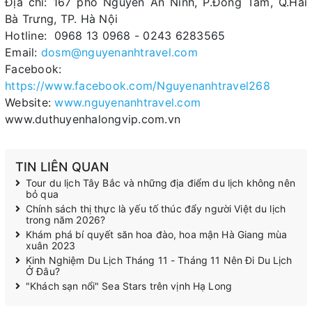
Địa chỉ: 167 phố Nguyễn An Ninh, P.Đồng Tâm, Q.Hai
Bà Trưng, TP. Hà Nội
Hotline: 0968 13 0968 - 0243 6283565
Email:
dosm@nguyenanhtravel.com
Facebook:
https://www.facebook.com/Nguyenanhtravel268
Website:
www.nguyenanhtravel.com
www.duthuyenhalongvip.com.vn
TIN LIÊN QUAN
Tour du lịch Tây Bắc và những địa điểm du lịch không nên
bỏ qua
Chính sách thị thực là yếu tố thúc đẩy người Việt du lịch
trong năm 2026?
Khám phá bí quyết săn hoa đào, hoa mận Hà Giang mùa
xuân 2023
Kinh Nghiệm Du Lịch Tháng 11 - Tháng 11 Nên Đi Du Lịch
Ở Đâu?
"Khách sạn nổi" Sea Stars trên vịnh Hạ Long