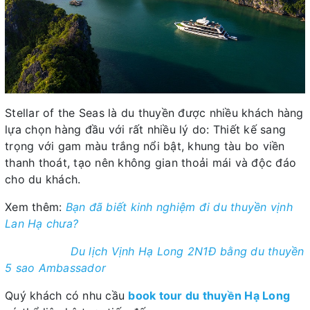
Stellar of the Seas là du thuyền được nhiều khách hàng
lựa chọn hàng đầu với rất nhiều lý do: Thiết kế sang
trọng với gam màu trắng nổi bật, khung tàu bo viền
thanh thoát, tạo nên không gian thoải mái và độc đáo
cho du khách.
Xem thêm:
Bạn đã biết kinh nghiệm đi du thuyền vịnh
Lan Hạ chưa?
Du lịch Vịnh Hạ Long 2N1Đ bằng du thuyền
5 sao Ambassador
Quý khách có nhu cầu
book tour du thuyền Hạ Long