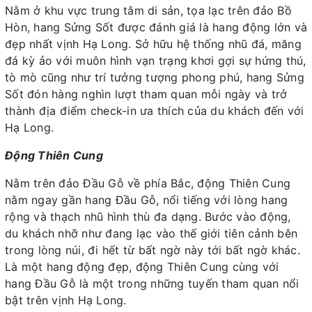
Nằm ở khu vực trung tâm di sản, tọa lạc trên đảo Bồ
Hòn, hang Sửng Sốt được đánh giá là hang động lớn và
đẹp nhất vịnh Hạ Long. Sở hữu hệ thống nhũ đá, măng
đá kỳ ảo với muôn hình vạn trạng khơi gợi sự hứng thú,
tò mò cũng như trí tưởng tượng phong phú, hang Sửng
Sốt đón hàng nghìn lượt tham quan mỗi ngày và trở
thành địa điểm check-in ưa thích của du khách đến với
Hạ Long.
Động Thiên Cung
Nằm trên đảo Đầu Gỗ về phía Bắc, động Thiên Cung
nằm ngay gần hang Đầu Gỗ, nổi tiếng với lòng hang
rộng và thạch nhũ hình thù đa dạng. Bước vào động,
du khách nhỡ như đang lạc vào thế giới tiên cảnh bên
trong lòng núi, đi hết từ bất ngờ này tới bất ngờ khác.
Là một hang động đẹp, động Thiên Cung cùng với
hang Đầu Gỗ là một trong những tuyến tham quan nổi
bật trên vịnh Hạ Long.